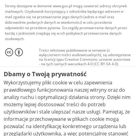
Strony dostępne w domenie www.gov.pl mogą zawierać adresy skrzynek
mailowych. Użytkownik korzystający z odnośnika będącego adresem e-
mail zgadza się na przetwarzanie jego danych (adres e-mail oraz
dobrowolnie podanych danych w wiadomości) w celu przesłania
odpowiedzi na przesłane pytania. Szczegóły przetwarzania danych przez
każdą z jednostek znajdują się w ich politykach przetwarzania danych
osobowych.
Treści tekstowe publikowane w serwisie (z
wyłączeniem treści audiowizualnych), są udostępniane
na licencji typu Creative Commons: uznanie autorstwa
- na tych samych warunkach 4.0 (CC BY-SA 4.0).
Materiały audiowizualne, w tym zdjęcia, materiały
Dbamy o Twoją prywatność
audio i wideo, są udostępniane na licencji typu
Creative Commons: uznanie autorstwa użycie
Wykorzystujemy pliki cookie w celu zapewnienia
niekomercyjne - bez utworów zależnych 4.0 (CC BY-
NC-ND 4.0), o ile nie jest to stwierdzone inaczej.
prawidłowego funkcjonowania naszej witryny oraz do
analizy ruchu i optymalizacji działania strony. Dzięki nim
możemy lepiej dostosować treści do potrzeb
użytkowników i stale ulepszać nasze usługi. Pamiętaj, że
informacje przechowywane w plikach cookie mogą
pozwalać na identyfikację konkretnego urządzenia lub
przeglądarki użytkownika, a więc potencjalnie stanowić