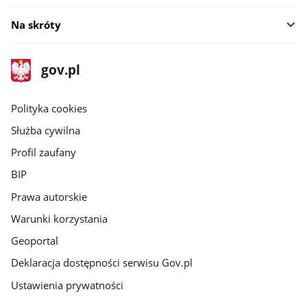
Na skróty
stopka
Strona
gov.pl
gov.pl
główna
gov.pl
Polityka cookies
Służba cywilna
Profil zaufany
BIP
Prawa autorskie
Warunki korzystania
Geoportal
Deklaracja dostępności serwisu Gov.pl
Ustawienia prywatności