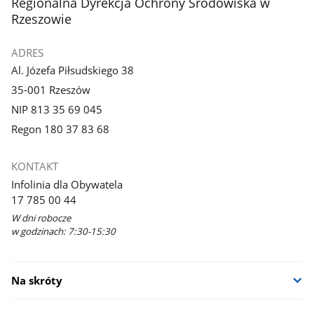
stopka
Regionalna Dyrekcja Ochrony Środowiska w
Rzeszowie
ADRES
Al. Józefa Piłsudskiego 38
35-001 Rzeszów
NIP 813 35 69 045
Regon 180 37 83 68
KONTAKT
Infolinia dla Obywatela
17 785 00 44
W dni robocze
w godzinach: 7:30-15:30
Na skróty