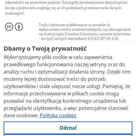
odpowiedzi na przesłane pytania. Szczegóły przetwarzania danych przez
każdą z jednostek znajdują się w ich politykach przetwarzania danych
osobowych.
Treści tekstowe publikowane w serwisie (z
wyłączeniem treści audiowizualnych), są udostępniane
na licencji typu Creative Commons: uznanie autorstwa
- na tych samych warunkach 4.0 (CC BY-SA 4.0).
Materiały audiowizualne, w tym zdjęcia, materiały
Dbamy o Twoją prywatność
audio i wideo, są udostępniane na licencji typu
Creative Commons: uznanie autorstwa użycie
Wykorzystujemy pliki cookie w celu zapewnienia
niekomercyjne - bez utworów zależnych 4.0 (CC BY-
NC-ND 4.0), o ile nie jest to stwierdzone inaczej.
prawidłowego funkcjonowania naszej witryny oraz do
analizy ruchu i optymalizacji działania strony. Dzięki nim
możemy lepiej dostosować treści do potrzeb
użytkowników i stale ulepszać nasze usługi. Pamiętaj, że
informacje przechowywane w plikach cookie mogą
pozwalać na identyfikację konkretnego urządzenia lub
przeglądarki użytkownika, a więc potencjalnie stanowić
dane osobowe.
Polityka cookies
Odrzuć