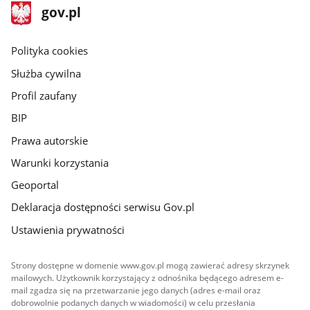
stopka
Strona
gov.pl
gov.pl
główna
gov.pl
Polityka cookies
Służba cywilna
Profil zaufany
BIP
Prawa autorskie
Warunki korzystania
Geoportal
Deklaracja dostępności serwisu Gov.pl
Ustawienia prywatności
Strony dostępne w domenie www.gov.pl mogą zawierać adresy skrzynek
mailowych. Użytkownik korzystający z odnośnika będącego adresem e-
mail zgadza się na przetwarzanie jego danych (adres e-mail oraz
dobrowolnie podanych danych w wiadomości) w celu przesłania