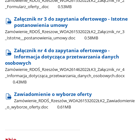
Zamówienie​_RDOŚ​_Rzeszów​_WOA261532022ŁK2​_Załącznik​_nr​_2​
_Formularz​_oferty​_.doc
0.53MB
Załącznik nr 3 do zapytania ofertowego - Istotne
postanowienia umowy
Zamówienie​_RDOŚ​_Rzeszow​_WOA261532022ŁK2​_Załącznik​_nr​_3​
_Istotne​_​_postanowienia​_umowy.doc
0.58MB
Załącznik nr 4 do zapytania ofertowego -
Informacja dotycząca przetwarzania danych
osobowych
Zamówienie​_RDOŚ​_Rzeszów​_WOA261462022ŁK3​_Załącznik​_nr​_4​
_Informacja​_dotycząca​_przetwarzania​_danych​_osobowych.docx
0.43MB
Zawiadomienie o wyborze oferty
Zamówienie​_RDOŚ​_Rzeszów​_WOA261532022ŁK2​_Zawiadomienie​
_o​_wyborze​_oferty.doc
0.61MB