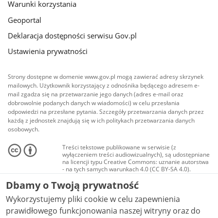
Warunki korzystania
Geoportal
Deklaracja dostępności serwisu Gov.pl
Ustawienia prywatności
Strony dostępne w domenie www.gov.pl mogą zawierać adresy skrzynek
mailowych. Użytkownik korzystający z odnośnika będącego adresem e-
mail zgadza się na przetwarzanie jego danych (adres e-mail oraz
dobrowolnie podanych danych w wiadomości) w celu przesłania
odpowiedzi na przesłane pytania. Szczegóły przetwarzania danych przez
każdą z jednostek znajdują się w ich politykach przetwarzania danych
osobowych.
Treści tekstowe publikowane w serwisie (z
wyłączeniem treści audiowizualnych), są udostępniane
na licencji typu Creative Commons: uznanie autorstwa
- na tych samych warunkach 4.0 (CC BY-SA 4.0).
Materiały audiowizualne, w tym zdjęcia, materiały
Dbamy o Twoją prywatność
audio i wideo, są udostępniane na licencji typu
Creative Commons: uznanie autorstwa użycie
Wykorzystujemy pliki cookie w celu zapewnienia
niekomercyjne - bez utworów zależnych 4.0 (CC BY-
NC-ND 4.0), o ile nie jest to stwierdzone inaczej.
prawidłowego funkcjonowania naszej witryny oraz do