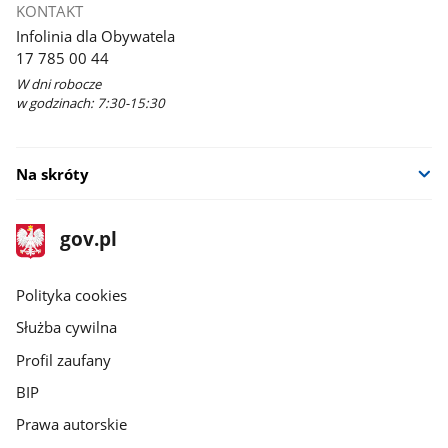
KONTAKT
Infolinia dla Obywatela
17 785 00 44
W dni robocze
w godzinach: 7:30-15:30
Na skróty
stopka
Strona
gov.pl
gov.pl
główna
gov.pl
Polityka cookies
Służba cywilna
Profil zaufany
BIP
Prawa autorskie