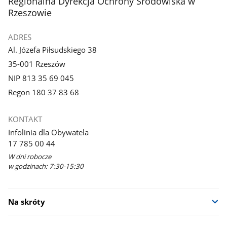
stopka
Regionalna Dyrekcja Ochrony Środowiska w
Rzeszowie
ADRES
Al. Józefa Piłsudskiego 38
35-001 Rzeszów
NIP 813 35 69 045
Regon 180 37 83 68
KONTAKT
Infolinia dla Obywatela
17 785 00 44
W dni robocze
w godzinach: 7:30-15:30
Na skróty