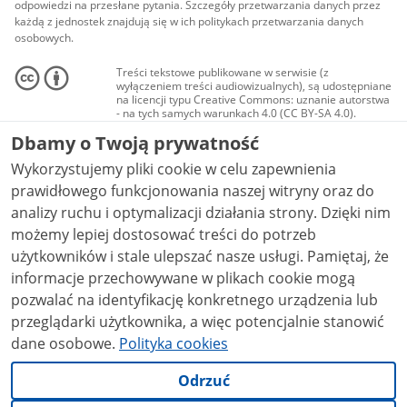
odpowiedzi na przesłane pytania. Szczegóły przetwarzania danych przez
każdą z jednostek znajdują się w ich politykach przetwarzania danych
osobowych.
Treści tekstowe publikowane w serwisie (z
wyłączeniem treści audiowizualnych), są udostępniane
na licencji typu Creative Commons: uznanie autorstwa
- na tych samych warunkach 4.0 (CC BY-SA 4.0).
Materiały audiowizualne, w tym zdjęcia, materiały
Dbamy o Twoją prywatność
audio i wideo, są udostępniane na licencji typu
Creative Commons: uznanie autorstwa użycie
Wykorzystujemy pliki cookie w celu zapewnienia
niekomercyjne - bez utworów zależnych 4.0 (CC BY-
NC-ND 4.0), o ile nie jest to stwierdzone inaczej.
prawidłowego funkcjonowania naszej witryny oraz do
analizy ruchu i optymalizacji działania strony. Dzięki nim
możemy lepiej dostosować treści do potrzeb
użytkowników i stale ulepszać nasze usługi. Pamiętaj, że
informacje przechowywane w plikach cookie mogą
pozwalać na identyfikację konkretnego urządzenia lub
przeglądarki użytkownika, a więc potencjalnie stanowić
dane osobowe.
Polityka cookies
Odrzuć