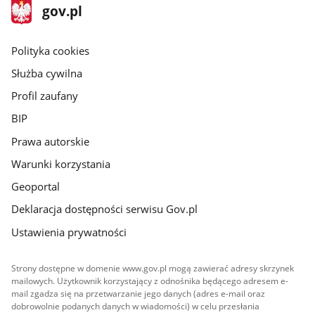
stopka
Strona
gov.pl
gov.pl
główna
gov.pl
Polityka cookies
Służba cywilna
Profil zaufany
BIP
Prawa autorskie
Warunki korzystania
Geoportal
Deklaracja dostępności serwisu Gov.pl
Ustawienia prywatności
Strony dostępne w domenie www.gov.pl mogą zawierać adresy skrzynek
mailowych. Użytkownik korzystający z odnośnika będącego adresem e-
mail zgadza się na przetwarzanie jego danych (adres e-mail oraz
dobrowolnie podanych danych w wiadomości) w celu przesłania