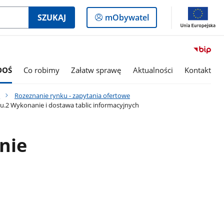
Logowanie
SZUKAJ
mObywatel
do
panelu
DOŚ
Co robimy
Załatw sprawę
Aktualności
Kontakt
e
Rozeznanie rynku - zapytania ofertowe
.2 Wykonanie i dostawa tablic informacyjnych
nie