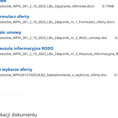
owe
eszów​_WPN​_261​_2​_10​_2023​_LBu​_Zapytanie​_ofertowe.docx
0.17MB
ormularz oferty
szów​_WPN​_261​_2​_10​_2023​_LBu​_Załącznik​_nr​_1​_Formularz​_oferty.docx
Wzór umowy
eszów​_WPN​_261​_2​_10​_2023​_LBu​_Załącznik​_nr​_2​_Wzór​_umowy.doc
0
Klauzula informacyjna RODO
szów​_WPN​_261​_2​_10​_2023​_LBu​_Załącznik​_nr​_3​_Klauzula​_informacyjna
o wyborze oferty
zeszów​_WPN2612102023LB2​_Zawiadomienie​_o​_wyborze​_oferty.doc
0
ikacji dokumentu