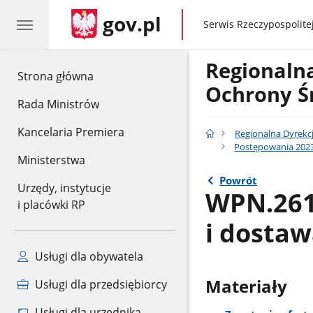
gov.pl
gov.pl
Serwis Rzeczypospolitej
Regionaln
gov.pl
Strona główna
Ochrony Ś
Rada Ministrów
Kancelaria Premiera
Regionalna Dyrekc
Postępowania 2023
Ministerstwa
Powrót
Urzędy, instytucje
WPN.261
i placówki RP
i dostaw
Usługi dla obywatela
Materiały
Usługi dla przedsiębiorcy
Usługi dla urzędnika