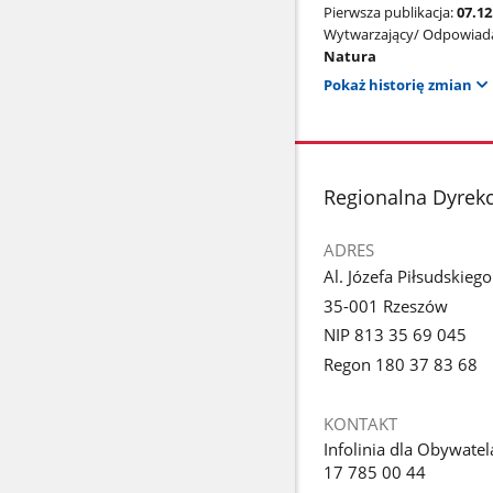
Pierwsza publikacja:
07.12
Wytwarzający/ Odpowiada
Natura
Pokaż historię zmian
stopka
Regionalna Dyrek
ADRES
Al. Józefa Piłsudskieg
35-001 Rzeszów
NIP 813 35 69 045
Regon 180 37 83 68
KONTAKT
Infolinia dla Obywatel
17 785 00 44