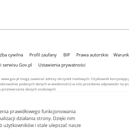
użba cywilna
Profil zaufany
BIP
Prawa autorskie
Warunki
i serwisu Gov.pl
Ustawienia prywatności
 www.gov.pl mogą zawierać adresy skrzynek mailowych. Użytkownik korzystający
dobrowolnie podanych danych w wiadomości) w celu przesłania odpowiedzi na prz
ach przetwarzania danych osobowych.
we publikowane w serwisie (z wyłączeniem treści audiowizualnych), są
 na licencji typu Creative Commons: uznanie autorstwa - na tych samych
 (CC BY-SA 4.0). Materiały audiowizualne, w tym zdjęcia, materiały audio i wideo
ienia prawidłowego funkcjonowania
ane na licencji typu Creative Commons: uznanie autorstwa użycie niekomercyjne 
ależnych 4.0 (CC BY-NC-ND 4.0), o ile nie jest to stwierdzone inaczej.
i działania strony. Dzięki nim
 użytkowników i stale ulepszać nasze