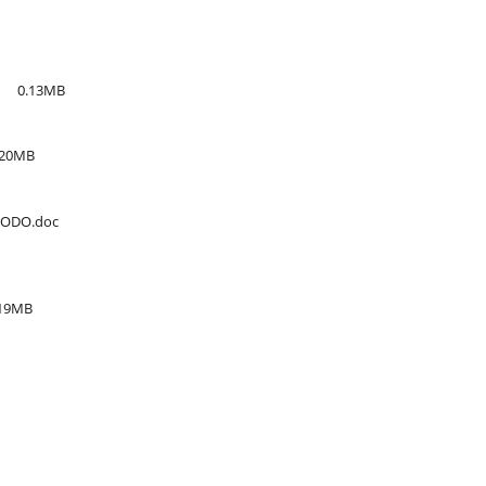
0.13MB
.20MB
​_RODO.doc
.19MB