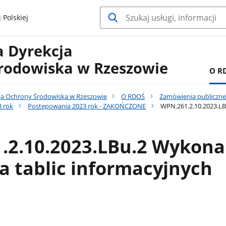
 Polskiej
a Dyrekcja
rodowiska w Rzeszowie
O R
ja Ochrony Środowiska w Rzeszowie
O RDOŚ
Zamówienia publiczn
 rok
Postępowania 2023 rok - ZAKOŃCZONE
WPN.261.2.10.2023.LBu
.2.10.2023.LBu.2 Wykona
a tablic informacyjnych