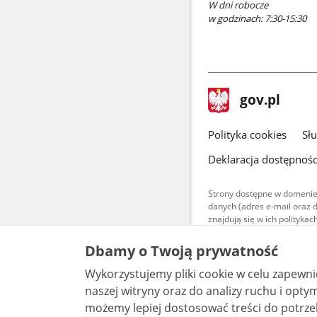
W dni robocze
w godzinach: 7:30-15:30
stopka
Strona
gov.pl
gov.pl
główna
gov.pl
Polityka cookies
Sł
Deklaracja dostępnośc
Strony dostępne w domenie
danych (adres e-mail oraz 
znajdują się w ich polityk
Treści teksto
Dbamy o Twoją prywatność
udostępniane
warunkach 4.0
Wykorzystujemy pliki cookie w celu zapewn
są udostępni
bez utworów z
naszej witryny oraz do analizy ruchu i optymalizacj
możemy lepiej dostosować treści do potrzeb