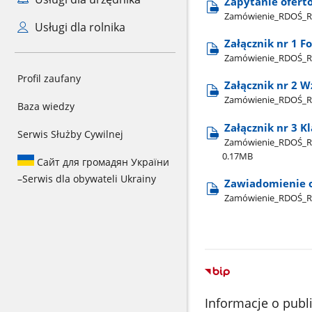
Zapytanie ofert
Zamówienie​_RDOŚ​_Rz
Usługi dla rolnika
Załącznik nr 1 F
Zamówienie​_RDOŚ​_Rze
Profil zaufany
Załącznik nr 2 
Zamówienie​_RDOŚ​_Rz
Baza wiedzy
Załącznik nr 3 
Serwis Służby Cywilnej
Zamówienie​_RDOŚ​_Rze
0.17MB
Сайт для громадян України
–
Serwis dla obywateli Ukrainy
Zawiadomienie 
Zamówienie​_RDOŚ​_R
Informacje o publ