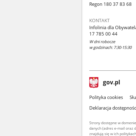
Regon 180 37 83 68
KONTAKT
Infolinia dla Obywatel
17 785 00 44
W dni robocze
w godzinach: 7:30-15:30
stopka
Strona
gov.pl
gov.pl
główna
gov.pl
Polityka cookies
Sł
Deklaracja dostępnośc
Strony dostępne w domenie
danych (adres e-mail oraz 
znajdują się w ich polityk