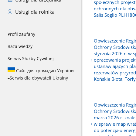
społecznych projek
ochronnych dla obs
Usługi dla rolnika
Salis Soglio PLH18
Profil zaufany
Obwieszczenie Regi
Baza wiedzy
Ochrony Środowiska
stycznia 2026 r. w 
Serwis Służby Cywilnej
opracowania projek
ustanawiających pla
Сайт для громадян України
rezerwatów przyrod
–
Serwis dla obywateli Ukrainy
Końskie Błota, Torfy
Obwieszczenia Regi
Ochrony Środowiska
marca 2026 r. znak
w sprawie map wraż
do potencjału energi