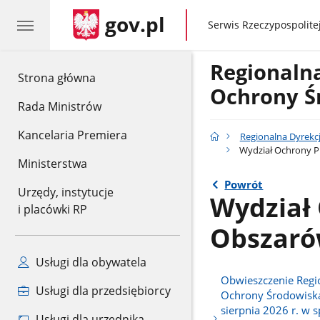
gov.pl
gov.pl
Serwis Rzeczypospolitej
Regionaln
gov.pl
Strona główna
Ochrony Ś
Rada Ministrów
Kancelaria Premiera
Regionalna Dyrekc
Wydział Ochrony P
Ministerstwa
Powrót
Urzędy, instytucje
Wydział 
i placówki RP
Obszaró
Usługi dla obywatela
Obwieszczenie Regi
Usługi dla przedsiębiorcy
Ochrony Środowiska
sierpnia 2026 r. w s
Usługi dla urzędnika