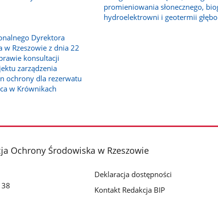
promieniowania słonecznego, bio
hydroelektrowni i geotermii głębo
onalnego Dyrektora
 w Rzeszowie z dnia 22
prawie konsultacji
jektu zarządzenia
n ochrony dla rezerwatu
ica w Krównikach
cja Ochrony Środowiska w Rzeszowie
Deklaracja dostępności
o 38
Kontakt Redakcja BIP