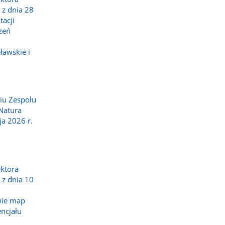
z dnia 28
tacji
zeń
ławskie i
iu Zespołu
Natura
a 2026 r.
ktora
z dnia 10
wie map
encjału