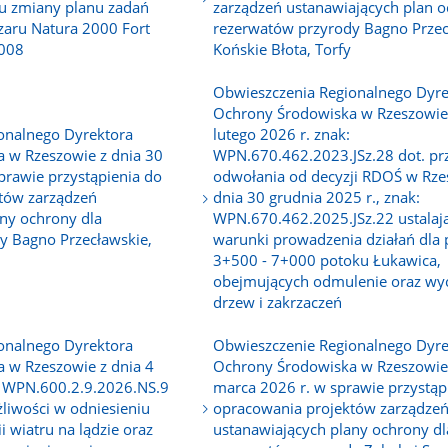
tu zmiany planu zadań
zarządzeń ustanawiających plan o
zaru Natura 2000 Fort
rezerwatów przyrody Bagno Przec
0008
Końskie Błota, Torfy
Obwieszczenia Regionalnego Dyre
Ochrony Środowiska w Rzeszowie 
onalnego Dyrektora
lutego 2026 r. znak:
 w Rzeszowie z dnia 30
WPN.670.462.2023.JSz.28 dot. pr
sprawie przystąpienia do
odwołania od decyzji RDOŚ w Rze
tów zarządzeń
dnia 30 grudnia 2025 r., znak:
ny ochrony dla
WPN.670.462.2025.JSz.22 ustalaj
y Bagno Przecławskie,
warunki prowadzenia działań dla
3+500 - 7+000 potoku Łukawica,
obejmujących odmulenie oraz wy
drzew i zakrzaczeń
onalnego Dyrektora
Obwieszczenie Regionalnego Dyre
 w Rzeszowie z dnia 4
Ochrony Środowiska w Rzeszowie 
: WPN.600.2.9.2026.NS.9
marca 2026 r. w sprawie przystąp
liwości w odniesieniu
opracowania projektów zarządze
i wiatru na lądzie oraz
ustanawiających plany ochrony dl