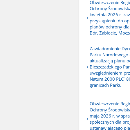
Obwieszczenie Regi
Ochrony Środowiska
kwietnia 2026 r. za
przystąpieniu do o
planów ochrony dla
Bór, Zabłocie, Mocz
Zawiadomienie Dyre
Parku Narodowego o
aktualizacją planu 
Bieszczadzkiego Pa
uwzględnieniem pr
Natura 2000 PLC18
granicach Parku
Obwieszczenie Regi
Ochrony Środowiska
maja 2026 r. w spra
społecznych dla pro
ustanawiającego pla