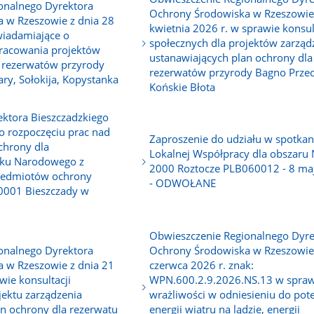
onalnego Dyrektora
Ochrony Środowiska w Rzeszowie 
 w Rzeszowie z dnia 28
kwietnia 2026 r. w sprawie konsul
wiadamiające o
społecznych dla projektów zarząd
pracowania projektów
ustanawiających plan ochrony dla
 rezerwatów przyrody
rezerwatów przyrody Bagno Przec
ary, Sołokija, Kopystanka
Końskie Błota
ktora Bieszczadzkiego
 rozpoczęciu prac nad
Zaproszenie do udziału w spotkan
ochrony dla
Lokalnej Współpracy dla obszaru 
rku Narodowego z
2000 Roztocze PLB060012 - 8 maj
zedmiotów ochrony
- ODWOŁANE
0001 Bieszczady w
Obwieszczenie Regionalnego Dyre
onalnego Dyrektora
Ochrony Środowiska w Rzeszowie 
 w Rzeszowie z dnia 21
czerwca 2026 r. znak:
wie konsultacji
WPN.600.2.9.2026.NS.13 w spra
jektu zarządzenia
wrażliwości w odniesieniu do pot
n ochrony dla rezerwatu
energii wiatru na lądzie, energii