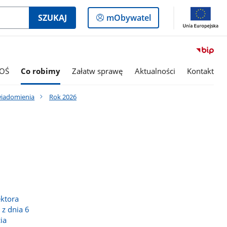
Logowanie
SZUKAJ
mObywatel
do
panelu
OŚ
Co robimy
Załatw sprawę
Aktualności
Kontakt
wiadomienia
Rok 2026
ktora
z dnia 6
ia