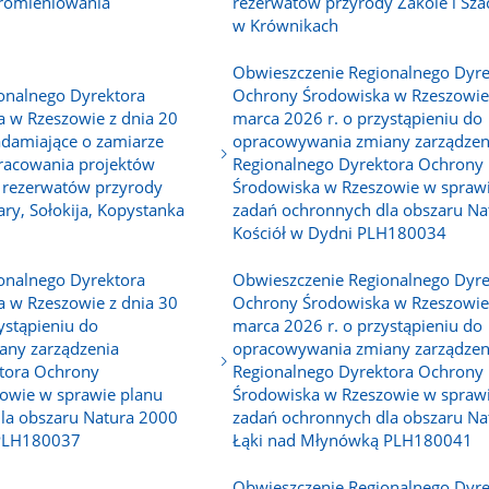
promieniowania
rezerwatów przyrody Zakole i Sz
w Krównikach
Obwieszczenie Regionalnego Dyre
onalnego Dyrektora
Ochrony Środowiska w Rzeszowie 
 w Rzeszowie z dnia 20
marca 2026 r. o przystąpieniu do
adamiające o zamiarze
opracowywania zmiany zarządzen
pracowania projektów
Regionalnego Dyrektora Ochrony
 rezerwatów przyrody
Środowiska w Rzeszowie w spraw
ary, Sołokija, Kopystanka
zadań ochronnych dla obszaru Na
Kościół w Dydni PLH180034
onalnego Dyrektora
Obwieszczenie Regionalnego Dyre
 w Rzeszowie z dnia 30
Ochrony Środowiska w Rzeszowie 
ystąpieniu do
marca 2026 r. o przystąpieniu do
any zarządzenia
opracowywania zmiany zarządzen
tora Ochrony
Regionalnego Dyrektora Ochrony
owie w sprawie planu
Środowiska w Rzeszowie w spraw
la obszaru Natura 2000
zadań ochronnych dla obszaru Na
 PLH180037
Łąki nad Młynówką PLH180041
Obwieszczenie Regionalnego Dyre