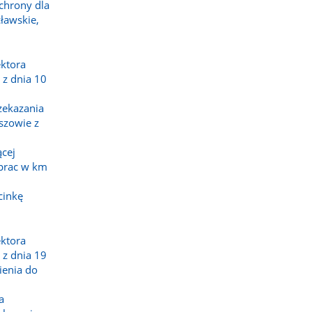
chrony dla
ławskie,
ktora
z dnia 10
zekazania
szowie z
ącej
 prac w km
cinkę
ktora
z dnia 19
ienia do
ń
a