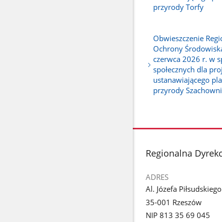
przyrody Torfy
Obwieszczenie Regi
Ochrony Środowiska
czerwca 2026 r. w s
społecznych dla pro
ustanawiającego pla
przyrody Szachown
stopka
Regionalna Dyrek
ADRES
Al. Józefa Piłsudskieg
35-001 Rzeszów
NIP 813 35 69 045