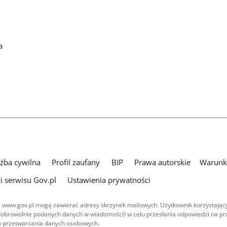
a
użba cywilna
Profil zaufany
BIP
Prawa autorskie
Warunki
i serwisu Gov.pl
Ustawienia prywatności
 www.gov.pl mogą zawierać adresy skrzynek mailowych. Użytkownik korzystający
dobrowolnie podanych danych w wiadomości) w celu przesłania odpowiedzi na prz
ach przetwarzania danych osobowych.