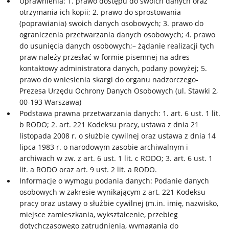
Uprawnienia: 1. prawo dostępu do swoich danych oraz
otrzymania ich kopii; 2. prawo do sprostowania
(poprawiania) swoich danych osobowych; 3. prawo do
ograniczenia przetwarzania danych osobowych; 4. prawo
do usunięcia danych osobowych;– żądanie realizacji tych
praw należy przesłać w formie pisemnej na adres
kontaktowy administratora danych, podany powyżej; 5.
prawo do wniesienia skargi do organu nadzorczego-
Prezesa Urzędu Ochrony Danych Osobowych (ul. Stawki 2,
00-193 Warszawa)
Podstawa prawna przetwarzania danych: 1. art. 6 ust. 1 lit.
b RODO; 2. art. 221 Kodeksu pracy, ustawa z dnia 21
listopada 2008 r. o służbie cywilnej oraz ustawa z dnia 14
lipca 1983 r. o narodowym zasobie archiwalnym i
archiwach w zw. z art. 6 ust. 1 lit. c RODO; 3. art. 6 ust. 1
lit. a RODO oraz art. 9 ust. 2 lit. a RODO.
Informacje o wymogu podania danych: Podanie danych
osobowych w zakresie wynikającym z art. 221 Kodeksu
pracy oraz ustawy o służbie cywilnej (m.in. imię, nazwisko,
miejsce zamieszkania, wykształcenie, przebieg
dotychczasowego zatrudnienia, wymagania do