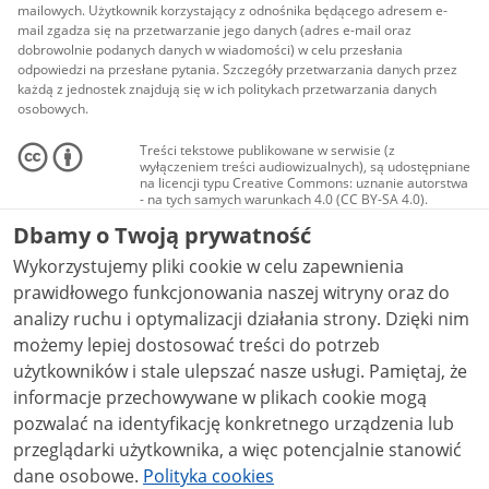
mailowych. Użytkownik korzystający z odnośnika będącego adresem e-
mail zgadza się na przetwarzanie jego danych (adres e-mail oraz
dobrowolnie podanych danych w wiadomości) w celu przesłania
odpowiedzi na przesłane pytania. Szczegóły przetwarzania danych przez
każdą z jednostek znajdują się w ich politykach przetwarzania danych
osobowych.
Treści tekstowe publikowane w serwisie (z
wyłączeniem treści audiowizualnych), są udostępniane
na licencji typu Creative Commons: uznanie autorstwa
- na tych samych warunkach 4.0 (CC BY-SA 4.0).
Materiały audiowizualne, w tym zdjęcia, materiały
Dbamy o Twoją prywatność
audio i wideo, są udostępniane na licencji typu
Creative Commons: uznanie autorstwa użycie
Wykorzystujemy pliki cookie w celu zapewnienia
niekomercyjne - bez utworów zależnych 4.0 (CC BY-
NC-ND 4.0), o ile nie jest to stwierdzone inaczej.
prawidłowego funkcjonowania naszej witryny oraz do
analizy ruchu i optymalizacji działania strony. Dzięki nim
możemy lepiej dostosować treści do potrzeb
użytkowników i stale ulepszać nasze usługi. Pamiętaj, że
informacje przechowywane w plikach cookie mogą
pozwalać na identyfikację konkretnego urządzenia lub
przeglądarki użytkownika, a więc potencjalnie stanowić
dane osobowe.
Polityka cookies