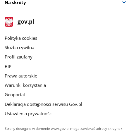
Na skróty
stopka
Strona
gov.pl
gov.pl
główna
gov.pl
Polityka cookies
Służba cywilna
Profil zaufany
BIP
Prawa autorskie
Warunki korzystania
Geoportal
Deklaracja dostępności serwisu Gov.pl
Ustawienia prywatności
Strony dostępne w domenie www.gov.pl mogą zawierać adresy skrzynek