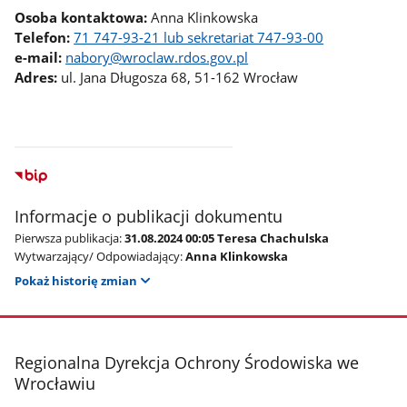
Osoba kontaktowa:
Anna Klinkowska
Telefon:
71 747-93-21 lub sekretariat 747-93-00
e-mail:
nabory@wroclaw.rdos.gov.pl
Adres:
ul. Jana Długosza 68, 51-162 Wrocław
Informacje o publikacji dokumentu
Pierwsza publikacja:
31.08.2024 00:05 Teresa Chachulska
Wytwarzający/ Odpowiadający:
Anna Klinkowska
Pokaż historię zmian
stopka
Regionalna Dyrekcja Ochrony Środowiska we
Wrocławiu