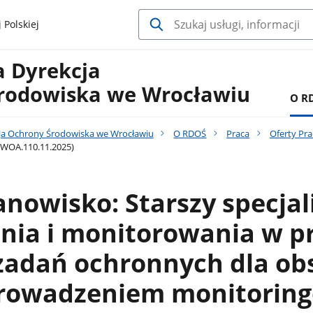
 Polskiej
a Dyrekcja
rodowiska we Wrocławiu
O R
ja Ochrony Środowiska we Wrocławiu
O RDOŚ
Praca
Oferty Pra
 (WOA.110.11.2025)
anowisko: Starszy specjal
ia i monitorowania w pr
zadań ochronnych dla ob
prowadzeniem monitoring