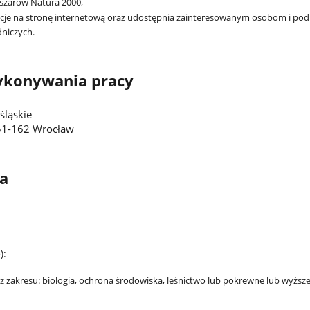
bszarów Natura 2000,
cje na stronę internetową oraz udostępnia zainteresowanym osobom i podm
niczych.
ykonywania pracy
śląskie
 51-162 Wrocław
a
):
z zakresu:
biologia, ochrona środowiska, leśnictwo lub pokrewne lub wyższe