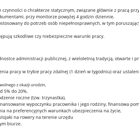
 czynności o chrakterze statycznym, związane głównie z pracą przy
okumentami, przy monitorze powyżej 4 godzin dziennie,
stosowany do potrzeb osób niepełnosprawnych, w tym poruszając
ępują szkodliwe czy niebezpieczne warunki pracy.
dnostce administracji publicznej, z wieloletnią tradycją, otwarte 
nia pracy w trybie pracy zdalnej (1 dzień w tygodniu) oraz ustale
olnego z okazji urodzin,
od 5% do 20%,
zenie roczne (tzw. trzynastka),
ofinansowanie wypoczynku pracownika i jego rodziny, finansowa pom
ia na preferencyjnych warunkach ubezpieczenia na życie,
tojaki na rowery na terenie urzędu
ym biurze.