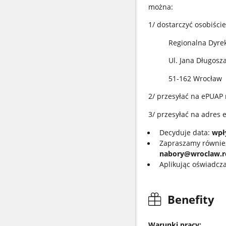
można:
1/ dostarczyć osobiści
Regionalna Dyre
Ul. Jana Długosz
51-162 Wrocław
2/ przesyłać na ePUAP 
3/ przesyłać na adres 
Decyduje data:
wpł
Zapraszamy również
nabory@wroclaw.rd
Aplikując oświadcz
Benefity
Warunki pracy: