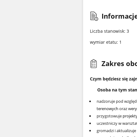
Informacje
Liczba stanowisk: 3
wymiar etatu: 1
Zakres ob
Czym będziesz się za
Osoba na tym stan
nadzoruje pod wzglę
terenowych
oraz w
ery
przygotowuje
projekt
uczestniczy w warszta
gromadzi i aktualizuj