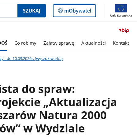
Logowanie
SZUKAJ
mObywatel
do
panelu
DOŚ
Co robimy
Załatw sprawę
Aktualności
Kontakt
cy - do 10.03.2026r. (wyszukiwarka)
ista do spraw:
ojekcie „Aktualizacja
szarów Natura 2000
ów” w Wydziale