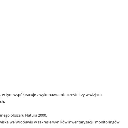
ch, w tym współpracuje z wykonawcami,
uczestniczy
w wizjach
ch,
danego obszaru Natura 2000,
wiska
we Wrocławiu w zakresie wyników inwentaryzacji i monitoringów