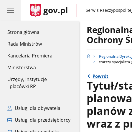
gov.pl
gov.pl
Serwis Rzeczypospolitej
Regionaln
gov.pl
Strona główna
Ochrony Ś
Rada Ministrów
Kancelaria Premiera
Regionalna Dyrekc
starszy specjalista
Ministerstwa
Powrót
Urzędy, instytucje
Tytuł/st
i placówki RP
planowan
planów 
Usługi dla obywatela
wraz z 
Usługi dla przedsiębiorcy
Usługi dla urzędnika