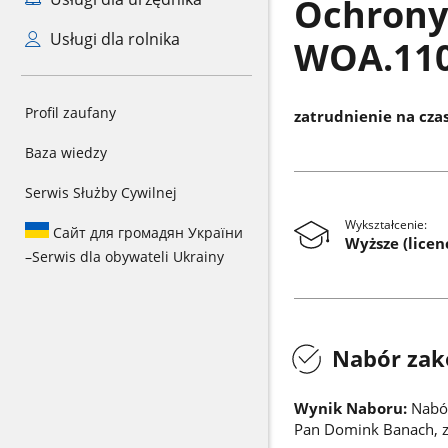
Ochrony 
Usługi dla rolnika
WOA.110
Profil zaufany
zatrudnienie na czas
Baza wiedzy
Serwis Służby Cywilnej
Wykształcenie:
Сайт для громадян України
Wyższe (licenc
–
Serwis dla obywateli Ukrainy
Nabór zak
Wynik Naboru:
Nabór
Pan Domink Banach, 