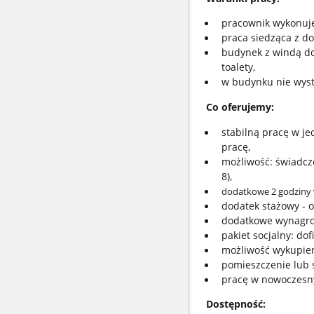
pracownik wykonuje
praca siedząca z d
budynek z windą do
toalety,
w budynku nie wyst
Co oferujemy:
stabilną pracę w je
pracę,
możliwość: świadcze
8),
dodatkowe 2 godziny w
dodatek stażowy - 
dodatkowe wynagrod
pakiet socjalny: d
możliwość wykupien
pomieszczenie lub s
pracę w nowoczesn
Dostępność: