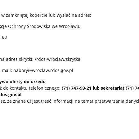
e w zamkniętej kopercie lub wysłać na adres:
kcja Ochrony Środowiska we Wrocławiu
a 68
na adres skrytki: /rdos-wroclaw/skrytka
e-mail: nabory@wroclaw.rdos.gov.pl
ywu oferty do urzędu
 do kontaktu telefonicznego:
(71) 747-93-21 lub sekretariat (71) 
os.gov.pl
asz, że znana Ci jest treść informacji na temat przetwarzania dan