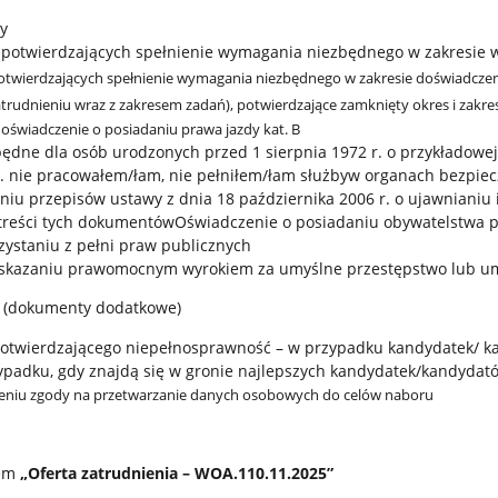
ny
otwierdzających spełnienie wymagania niezbędnego w zakresie w
wierdzających spełnienie wymagania niezbędnego w zakresie doświadczen
atrudnieniu wraz z zakresem zadań), potwierdzające zamknięty okres i zak
 oświadczenie o posiadaniu prawa jazdy kat. B
dne dla osób urodzonych przed 1 sierpnia 1972 r. o przykładowej t
 r. nie pracowałem/łam, nie pełniłem/łam służbyw organach bezpi
iu przepisów ustawy z dnia 18 października 2006 r. o ujawniani
 treści tych dokumentówOświadczenie o posiadaniu obywatelstwa p
zystaniu z pełni praw publicznych
eskazaniu prawomocnym wyrokiem za umyślne przestępstwo lub u
z
(dokumenty dodatkowe)
twierdzającego niepełnosprawność – w przypadku kandydatek/ ka
ypadku, gdy znajdą się w gronie najlepszych kandydatek/kandydat
eniu zgody na przetwarzanie danych osobowych do celów naboru
iem
„Oferta zatrudnienia – WOA.110.11.2025”