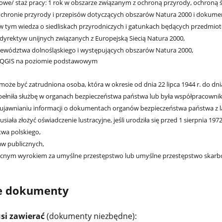
we/ staż pracy: 1 rok w obszarze związanym z ochroną przyrody, ochroną
chronie przyrody i przepisów dotyczących obszarów Natura 2000 i dokumen
 w tym wiedza o siedliskach przyrodniczych i gatunkach będących przedm
dyrektyw unijnych związanych z Europejską Siecią Natura 2000,
ewództwa dolnośląskiego i występujących obszarów Natura 2000,
 QGIS na poziomie podstawowym
 może być zatrudniona osoba, która w okresie od dnia 22 lipca 1944 r. do dnia
 pełniła służbę w organach bezpieczeństwa państwa lub była współpracown
 o ujawnianiu informacji o dokumentach organów bezpieczeństwa państwa z 
iała złożyć oświadczenie lustracyjne, jeśli urodziła się przed 1 sierpnia 1972 
twa polskiego,
aw publicznych,
cnym wyrokiem za umyślne przestępstwo lub umyślne przestępstwo skarb
 dokumenty
si zawierać
(dokumenty niezbędne):