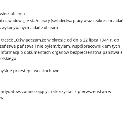
ykształcenia
ia zawodowego/ stażu pracy (świadectwa pracy wraz z zakresem zadań
res wykonywanych zadań z obszaru
reści: „Oświadczam,że w okresie od dnia 22 lipca 1944 r. do
eczeństwa państwa i nie byłem/byłam, współpracownikiem tych
u informacji o dokumentach organów bezpieczeństwa państwa z
olskiego
myślne przestępstwo skarbowe
ndydatów, zamierzających skorzystać z pierwszeństwa w
ów