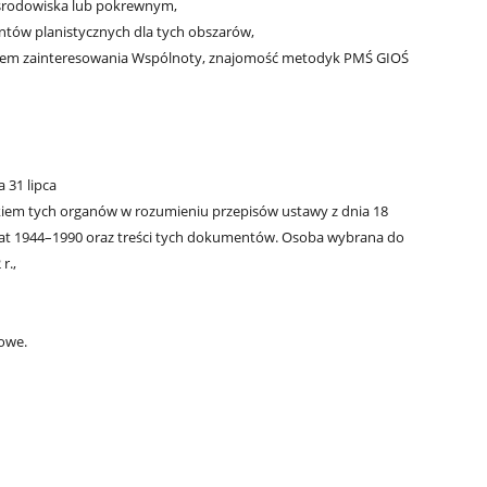
 środowiska lub pokrewnym,
tów planistycznych dla tych obszarów,
iotem zainteresowania Wspólnoty, znajomość metodyk PMŚ GIOŚ
 31 lipca
ikiem tych organów w rozumieniu przepisów ustawy z dnia 18
lat 1944–1990 oraz treści tych dokumentów. Osoba wybrana do
r.,
owe.