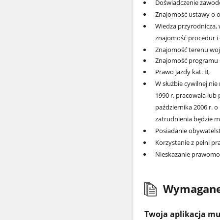
Doświadczenie zawodo
Znajomość ustawy o o
Wiedza przyrodnicza,
znajomość procedur i 
Znajomość terenu woj
Znajomość programu
Prawo jazdy kat. B,
W służbie cywilnej nie
1990 r. pracowała lub
października 2006 r.
zatrudnienia będzie mus
Posiadanie obywatels
Korzystanie z pełni pr
Nieskazanie prawomo
Wymagane
Twoja aplikacja mu