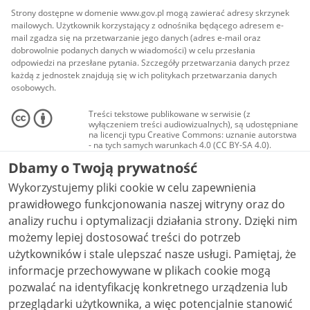
Strony dostępne w domenie www.gov.pl mogą zawierać adresy skrzynek
mailowych. Użytkownik korzystający z odnośnika będącego adresem e-
mail zgadza się na przetwarzanie jego danych (adres e-mail oraz
dobrowolnie podanych danych w wiadomości) w celu przesłania
odpowiedzi na przesłane pytania. Szczegóły przetwarzania danych przez
każdą z jednostek znajdują się w ich politykach przetwarzania danych
osobowych.
Treści tekstowe publikowane w serwisie (z
wyłączeniem treści audiowizualnych), są udostępniane
na licencji typu Creative Commons: uznanie autorstwa
- na tych samych warunkach 4.0 (CC BY-SA 4.0).
Materiały audiowizualne, w tym zdjęcia, materiały
Dbamy o Twoją prywatność
audio i wideo, są udostępniane na licencji typu
Creative Commons: uznanie autorstwa użycie
Wykorzystujemy pliki cookie w celu zapewnienia
niekomercyjne - bez utworów zależnych 4.0 (CC BY-
NC-ND 4.0), o ile nie jest to stwierdzone inaczej.
prawidłowego funkcjonowania naszej witryny oraz do
analizy ruchu i optymalizacji działania strony. Dzięki nim
możemy lepiej dostosować treści do potrzeb
użytkowników i stale ulepszać nasze usługi. Pamiętaj, że
informacje przechowywane w plikach cookie mogą
pozwalać na identyfikację konkretnego urządzenia lub
przeglądarki użytkownika, a więc potencjalnie stanowić