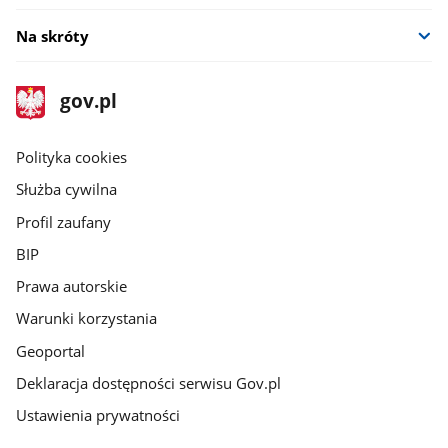
Na skróty
stopka
Strona
gov.pl
gov.pl
główna
gov.pl
Polityka cookies
Służba cywilna
Profil zaufany
BIP
Prawa autorskie
Warunki korzystania
Geoportal
Deklaracja dostępności serwisu Gov.pl
Ustawienia prywatności