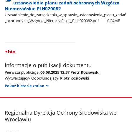
ustanowienia planu zadań ochronnych Wzgórza
Niemczańskie PLH020082
Uzasadnienie​_do​_zarządzenia​_w​_sprawie​_ustanowienia​_planu​_zadań​
_ochronnych​_Wzgórza​_Niemczańskie​_PLH020082.pdf
0.24MB
Informacje o publikacji dokumentu
Pierwsza publikacja:
06.08.2025 12:37 Piotr Kozłowski
Wytwarzający/ Odpowiadający:
Piotr Kozłowski
Pokaż historię zmian
stopka
Regionalna Dyrekcja Ochrony Środowiska we
Wrocławiu