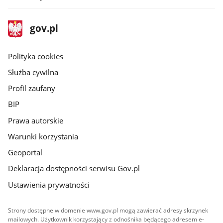
stopka
Strona
gov.pl
gov.pl
główna
gov.pl
Polityka cookies
Służba cywilna
Profil zaufany
BIP
Prawa autorskie
Warunki korzystania
Geoportal
Deklaracja dostępności serwisu Gov.pl
Ustawienia prywatności
Strony dostępne w domenie www.gov.pl mogą zawierać adresy skrzynek
mailowych. Użytkownik korzystający z odnośnika będącego adresem e-