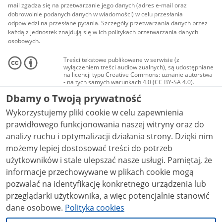
mail zgadza się na przetwarzanie jego danych (adres e-mail oraz
dobrowolnie podanych danych w wiadomości) w celu przesłania
odpowiedzi na przesłane pytania. Szczegóły przetwarzania danych przez
każdą z jednostek znajdują się w ich politykach przetwarzania danych
osobowych.
Treści tekstowe publikowane w serwisie (z
wyłączeniem treści audiowizualnych), są udostępniane
na licencji typu Creative Commons: uznanie autorstwa
- na tych samych warunkach 4.0 (CC BY-SA 4.0).
Materiały audiowizualne, w tym zdjęcia, materiały
Dbamy o Twoją prywatność
audio i wideo, są udostępniane na licencji typu
Creative Commons: uznanie autorstwa użycie
Wykorzystujemy pliki cookie w celu zapewnienia
niekomercyjne - bez utworów zależnych 4.0 (CC BY-
NC-ND 4.0), o ile nie jest to stwierdzone inaczej.
prawidłowego funkcjonowania naszej witryny oraz do
analizy ruchu i optymalizacji działania strony. Dzięki nim
możemy lepiej dostosować treści do potrzeb
użytkowników i stale ulepszać nasze usługi. Pamiętaj, że
informacje przechowywane w plikach cookie mogą
pozwalać na identyfikację konkretnego urządzenia lub
przeglądarki użytkownika, a więc potencjalnie stanowić
dane osobowe.
Polityka cookies