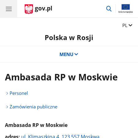
gov.pl
przejdź
do
wyszukiwar
Zmień 
PL
Polska w Rosji
MENU
Ambasada RP w Moskwie
Personel
Zamówienia publiczne
Ambasada RP w Moskwie
adres:
ul. Klimaszkina 4, 123 557 Moskwa