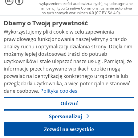
wyłączeniem treści audiowizualnych), są udostępniane
na licencji typu Creative Commons: uznanie autorstwa
- na tych samych warunkach 4.0 (CC BY-SA 4.0).
Materiały audiowizualne, w tym zdjęcia, materiały
Dbamy o Twoją prywatność
audio i wideo, są udostępniane na licencji typu
Creative Commons: uznanie autorstwa użycie
Wykorzystujemy pliki cookie w celu zapewnienia
niekomercyjne - bez utworów zależnych 4.0 (CC BY-
NC-ND 4.0), o ile nie jest to stwierdzone inaczej.
prawidłowego funkcjonowania naszej witryny oraz do
analizy ruchu i optymalizacji działania strony. Dzięki nim
możemy lepiej dostosować treści do potrzeb
użytkowników i stale ulepszać nasze usługi. Pamiętaj, że
informacje przechowywane w plikach cookie mogą
pozwalać na identyfikację konkretnego urządzenia lub
przeglądarki użytkownika, a więc potencjalnie stanowić
dane osobowe.
Polityka cookies
Odrzuć
Spersonalizuj
Zezwól na wszystkie