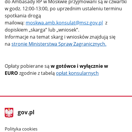
do Ambasady RP w Moskwie przyjmowani są w czwartki
w godz. 12:00-13:00, po uprzednim ustaleniu terminu
spotkania drogą
mailową:
moskwa.amb.konsulat@msz.gov.pl
z
dopiskiem „skarga” lub
„
wniosek”.
Informacje na temat skarg i wniosków znajdują się
na
stronie Ministerstwa Spraw Zagranicznych.
Opłaty pobierane są
w gotówce i wyłącznie w
EURO
zgodnie z tabelą
opłat konsularnych
stopka
Strona
gov.pl
gov.pl
główna
gov.pl
Polityka cookies