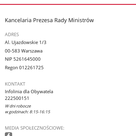
stopka
Kancelaria Prezesa Rady Ministrów
ADRES
Al. Ujazdowskie 1/3
00-583 Warszawa
NIP 5261645000
Regon 012261725
KONTAKT
Infolinia dla Obywatela
222500151
W dni robocze
w godzinach: 8:15-16:15
MEDIA SPOŁECZNOŚCIOWE: