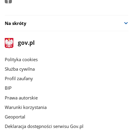
Na skróty
stopka
Strona
gov.pl
gov.pl
główna
gov.pl
Polityka cookies
Służba cywilna
Profil zaufany
BIP
Prawa autorskie
Warunki korzystania
Geoportal
Deklaracja dostępności serwisu Gov.pl