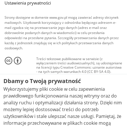
Ustawienia prywatności
Strony dostępne w domenie www.gov.pl mogą zawierać adresy skrzynek
mailowych. Użytkownik korzystający z odnośnika będącego adresem e-
mail zgadza się na przetwarzanie jego danych (adres e-mail oraz
dobrowolnie podanych danych w wiadomości) w celu przesłania
odpowiedzi na przesłane pytania. Szczegóły przetwarzania danych przez
każdą z jednostek znajdują się w ich politykach przetwarzania danych
osobowych.
Treści tekstowe publikowane w serwisie (z
wyłączeniem treści audiowizualnych), są udostępniane
na licencji typu Creative Commons: uznanie autorstwa
- na tych samych warunkach 4.0 (CC BY-SA 4.0).
Materiały audiowizualne, w tym zdjęcia, materiały
Dbamy o Twoją prywatność
audio i wideo, są udostępniane na licencji typu
Creative Commons: uznanie autorstwa użycie
Wykorzystujemy pliki cookie w celu zapewnienia
niekomercyjne - bez utworów zależnych 4.0 (CC BY-
NC-ND 4.0), o ile nie jest to stwierdzone inaczej.
prawidłowego funkcjonowania naszej witryny oraz do
analizy ruchu i optymalizacji działania strony. Dzięki nim
możemy lepiej dostosować treści do potrzeb
użytkowników i stale ulepszać nasze usługi. Pamiętaj, że
informacje przechowywane w plikach cookie mogą