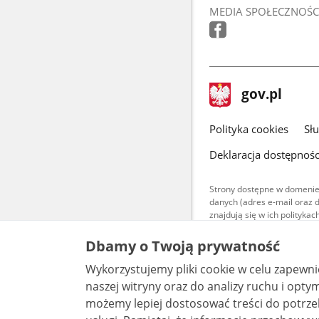
MEDIA SPOŁECZNOŚC
stopka
Strona
gov.pl
gov.pl
główna
gov.pl
Polityka cookies
Sł
Deklaracja dostępnośc
Strony dostępne w domenie
danych (adres e-mail oraz 
znajdują się w ich polityk
Treści teksto
Dbamy o Twoją prywatność
udostępniane
warunkach 4.0
Wykorzystujemy pliki cookie w celu zapewn
są udostępni
bez utworów z
naszej witryny oraz do analizy ruchu i optymalizacj
możemy lepiej dostosować treści do potrzeb