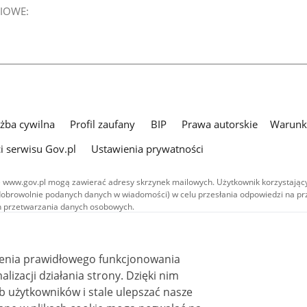
IOWE:
użba cywilna
Profil zaufany
BIP
Prawa autorskie
Warunki
i serwisu Gov.pl
Ustawienia prywatności
 www.gov.pl mogą zawierać adresy skrzynek mailowych. Użytkownik korzystający
dobrowolnie podanych danych w wiadomości) w celu przesłania odpowiedzi na prz
ach przetwarzania danych osobowych.
we publikowane w serwisie (z wyłączeniem treści audiowizualnych), są
 na licencji typu Creative Commons: uznanie autorstwa - na tych samych
 (CC BY-SA 4.0). Materiały audiowizualne, w tym zdjęcia, materiały audio i wideo
ienia prawidłowego funkcjonowania
ane na licencji typu Creative Commons: uznanie autorstwa użycie niekomercyjne 
ależnych 4.0 (CC BY-NC-ND 4.0), o ile nie jest to stwierdzone inaczej.
i działania strony. Dzięki nim
 użytkowników i stale ulepszać nasze