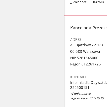
_Senior.pdf
0.42MB
stopka
Kancelaria Prezes
ADRES
Al. Ujazdowskie 1/3
00-583 Warszawa
NIP 5261645000
Regon 012261725
KONTAKT
Infolinia dla Obywatel
222500151
W dni robocze
w godzinach: 8:15-16:15