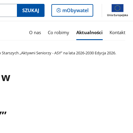
Logowanie
SZUKAJ
mObywatel
do
panelu
O nas
Co robimy
Aktualności
Kontakt
tarszych „Aktywni Seniorzy - ASY” na lata 2026-2030 Edycja 2026.
 w
Y”