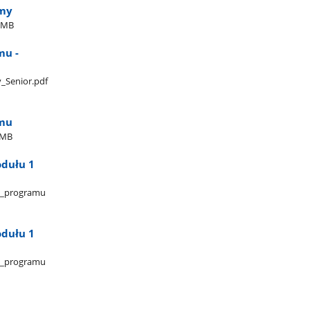
omy
2MB
mu -
y​_Senior.pdf
amu
2MB
odułu 1
V​_programu​
odułu 1
V​_programu​