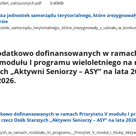
a​_ofert​_odrzuconych.pdf
0.40MB
ista jednostek samorządu terytorialnego, które zrezygnował
rsie
dnostek​_samorządu​_terytorialnego,​_które​_zrezygnowały​_z​_udziału​_w​_konku
 dodatkowo dofinansowanych w ramac
 modułu I programu wieloletniego na 
ch „Aktywni Seniorzy – ASY” na lata 2
2026.
atkowo dofinansowanych w ramach Priorytetu V modułu I p
 rzecz Osób Starszych „Aktywni Seniorzy – ASY” na lata 202
ych​_w​_ramach​_rozdziału​_VI​_programu​_​_Priorytet​_V​_moduł​_I​_Kluby​_Aktyw