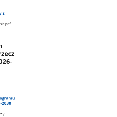
y z
rsie.pdf
h
rzecz
026-
rogramu
6-2030
ny​