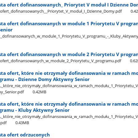
ista ofert dofinansowanych​​_ Priorytet V moduł I Dzienne D
a​_ofert​_dofinansowanych​_​_Priorytet​_V​_moduł​_I​_Dzienne​_Domy.pdf
0.4
ista ofert dofinansowanych w module 1 Priorytetu V progra
enior
fert​_dofinansowanych​_w​_module​_1​_Priorytetu​_V​_programu​_-​_Kluby​_Aktywn
Lista ofert dofinansowanych w module 2 Priorytetu V progr
ta​_ofert​_dofinansowanych​_w​_module​_2​_Priorytetu​_V​_programu.pdf
0.6
ista ofert, które nie otrzymały dofinansowania w ramach m
ogramu - Dzienne Domy Aktywny Senior
ert,​_które​_nie​_otrzymały​_dofinansowania​_w​_ramach​_modułu​_1​_Priorytetu​_
y​_Senior.pdf
0.42MB
ista ofert, które nie otrzymały dofinansowania w ramach m
ogramu - Kluby Aktywny Senior
ert,​_które​_nie​_otrzymały​_dofinansowania​_w​_ramach​_modułu​_1​_Priorytetu​_
.pdf
0.43MB
ista ofert odrzuconych