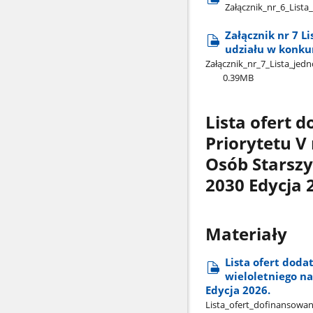
Załącznik​_nr​_6​_List
Załącznik nr 7 L
udziału w konku
Załącznik​_nr​_7​_Lista​_je
0.39MB
Lista ofert
Priorytetu V
Osób Starszy
2030 Edycja 
Materiały
Lista ofert dod
wieloletniego na
Edycja 2026.
Lista​_ofert​_dofinansowan