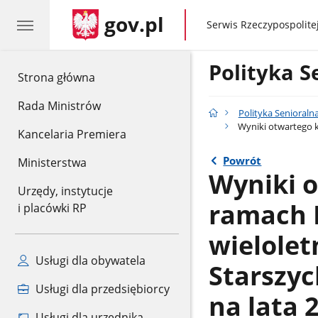
gov.pl
gov.pl
Serwis Rzeczypospolitej
Polityka 
gov.pl
Strona główna
Rada Ministrów
Polityka Senioral
Wyniki otwartego k
Kancelaria Premiera
Powrót
Ministerstwa
Wyniki 
Urzędy, instytucje
ramach 
i placówki RP
wielolet
Usługi dla obywatela
Starszyc
Usługi dla przedsiębiorcy
na lata 
Usługi dla urzędnika