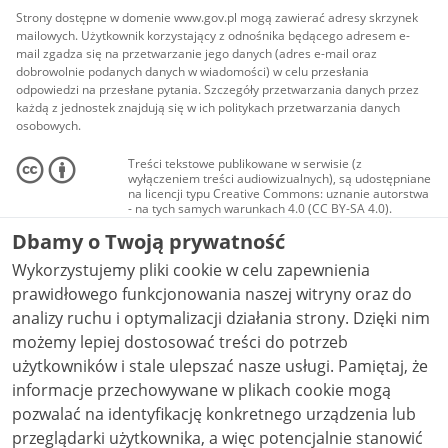
Strony dostępne w domenie www.gov.pl mogą zawierać adresy skrzynek
mailowych. Użytkownik korzystający z odnośnika będącego adresem e-
mail zgadza się na przetwarzanie jego danych (adres e-mail oraz
dobrowolnie podanych danych w wiadomości) w celu przesłania
odpowiedzi na przesłane pytania. Szczegóły przetwarzania danych przez
każdą z jednostek znajdują się w ich politykach przetwarzania danych
osobowych.
Treści tekstowe publikowane w serwisie (z
wyłączeniem treści audiowizualnych), są udostępniane
na licencji typu Creative Commons: uznanie autorstwa
- na tych samych warunkach 4.0 (CC BY-SA 4.0).
Materiały audiowizualne, w tym zdjęcia, materiały
Dbamy o Twoją prywatność
audio i wideo, są udostępniane na licencji typu
Creative Commons: uznanie autorstwa użycie
Wykorzystujemy pliki cookie w celu zapewnienia
niekomercyjne - bez utworów zależnych 4.0 (CC BY-
NC-ND 4.0), o ile nie jest to stwierdzone inaczej.
prawidłowego funkcjonowania naszej witryny oraz do
analizy ruchu i optymalizacji działania strony. Dzięki nim
możemy lepiej dostosować treści do potrzeb
użytkowników i stale ulepszać nasze usługi. Pamiętaj, że
informacje przechowywane w plikach cookie mogą
pozwalać na identyfikację konkretnego urządzenia lub
przeglądarki użytkownika, a więc potencjalnie stanowić