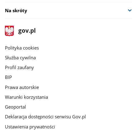
Na skróty
stopka
Strona
gov.pl
gov.pl
główna
gov.pl
Polityka cookies
Służba cywilna
Profil zaufany
BIP
Prawa autorskie
Warunki korzystania
Geoportal
Deklaracja dostępności serwisu Gov.pl
Ustawienia prywatności