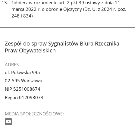
żołnierz w rozumieniu art. 2 pkt 39 ustawy z dnia 11
marca 2022 r. o obronie Ojczyzny (Dz. U. z 2024 r. poz.
248 i 834).
stopka
Zespół do spraw Sygnalistów Biura Rzecznika
Praw Obywatelskich
ADRES
ul. Puławska 99a
02-595 Warszawa
NIP 5251008674
Regon 012093073
MEDIA SPOŁECZNOŚCIOWE: