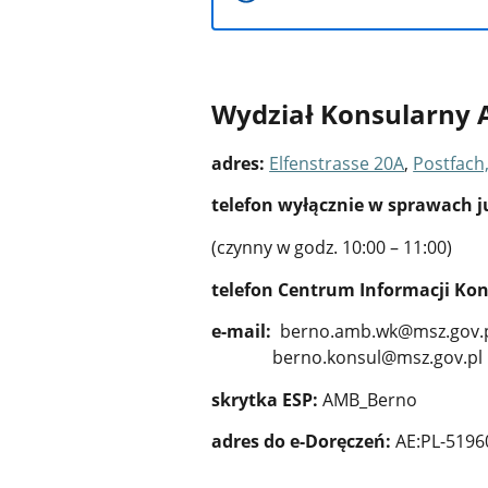
Wydział Konsularny
adres:
Elfenstrasse 20A
,
Postfach
telefon wyłącznie w sprawach j
(czynny w godz. 10:00 – 11:00)
telefon Centrum Informacji Ko
e-mail:
berno.amb.wk@msz.gov.
berno.konsul@msz.gov.p
skrytka ESP:
AMB_Berno
adres do e-Doręczeń:
AE:PL-5196