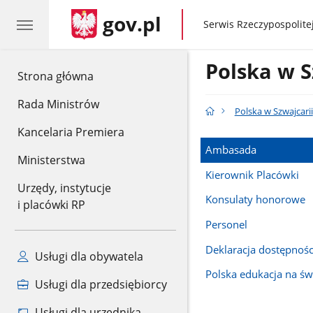
gov.pl
gov.pl
Serwis Rzeczypospolitej
Polska w S
gov.pl
Strona główna
Rada Ministrów
Polska w Szwajcarii
Kancelaria Premiera
Ambasada
Ministerstwa
Kierownik Placówki
Urzędy, instytucje
Konsulaty honorowe
i placówki RP
Personel
Deklaracja dostępnośc
Usługi dla obywatela
Polska edukacja na św
Usługi dla przedsiębiorcy
Usługi dla urzędnika