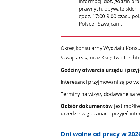
informacji dot. godzin pr
prawnych, obywatelskich, 
godz. 17:00-9:00 czasu po
Polsce i Szwajcarii.
Okręg konsularny Wydziału Kons
Szwajcarską oraz Księstwo Liecht
Godziny otwarcia
urzędu i przy
Interesanci przyjmowani są po wcz
Terminy na wizyty dodawane są w 
Odbiór dokumentów
jest możliw
urzędzie w godzinach przyjęć int
Dni wolne od pracy w 2026