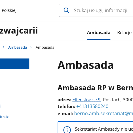
 Polskiej
zwajcarii
Ambasada
Relacje
Ambasada
Ambasada
Ambasada
Ambasada RP w Bern
adres:
Elfenstrasse 9
, Postfach, 300
+41313580240
i
telefon:
berno.amb.sekretariat@ms
e-mail:
iecie
Sekretariat Ambasady nie ud