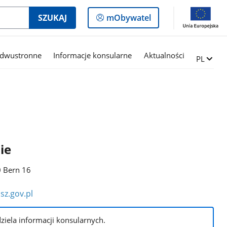
Logowanie
SZUKAJ
mObywatel
do
panelu
 dwustronne
Informacje konsularne
Aktualności
Zmień ję
PL
ie
0 Bern 16
z.gov.pl
ziela informacji konsularnych.