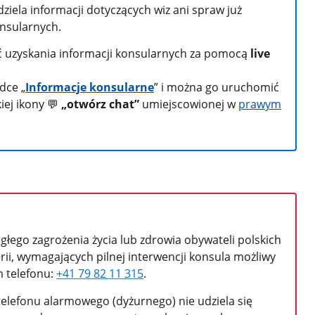
ziela informacji dotyczących wiz ani spraw już
nsularnych.
ść uzyskania informacji konsularnych za pomocą
live
dce „
Informacje konsularne
” i można go uruchomić
kiej ikony
💬
„otwórz chat”
umiejscowionej w
prawym
głego zagrożenia życia lub zdrowia obywateli polskich
ii, wymagających pilnej interwencji konsula możliwy
 telefonu:
+41 79 82 11 315
.
lefonu alarmowego (dyżurnego) nie udziela się