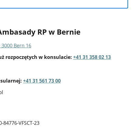
 Ambasady RP w
Bernie
, 3000 Bern 16
uż rozpoczętych w konsulacie:
+41 31 358 02 13
nsularnej:
+41 31 561 73 00
pl
l
0-84776-VFSCT-23