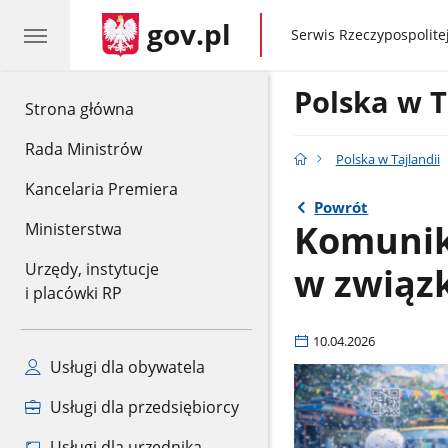
gov.pl
gov.pl
Serwis Rzeczypospolitej
Polska w T
gov.pl
Strona główna
Rada Ministrów
Polska w Tajlandii
Kancelaria Premiera
Powrót
Komunika
Ministerstwa
w związ
Urzędy, instytucje
i placówki RP
10.04.2026
Usługi dla obywatela
Usługi dla przedsiębiorcy
Usługi dla urzędnika