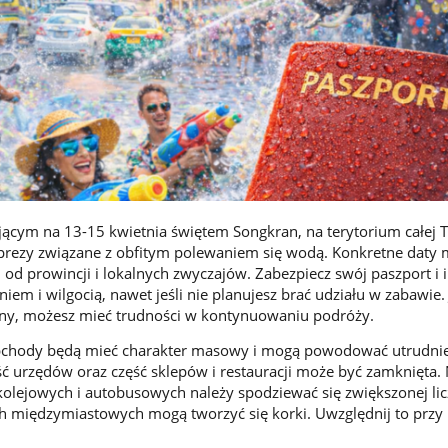
ącym na 13-15 kwietnia świętem Songkran, na terytorium całej Ta
prezy związane z obfitym polewaniem się wodą. Konkretne daty
i od prowincji i lokalnych zwyczajów. Zabezpiecz swój paszport i
iem i wilgocią, nawet jeśli nie planujesz brać udziału w zabawie. 
any, możesz mieć trudności w kontynuowaniu podróży.
bchody będą mieć charakter masowy i mogą powodować utrudni
ć urzędów oraz część sklepów i restauracji może być zamknięta.
kolejowych i autobusowych należy spodziewać się zwiększonej li
h międzymiastowych mogą tworzyć się korki. Uwzględnij to przy