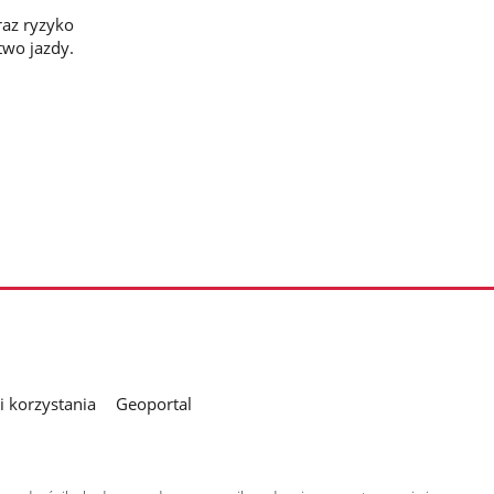
raz ryzyko
two jazdy.
 korzystania
Geoportal