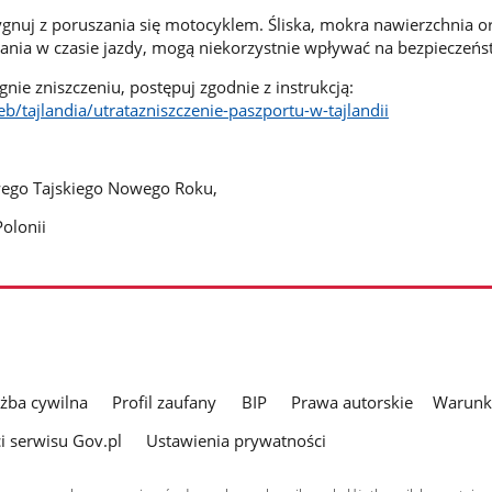
zygnuj z poruszania się motocyklem. Śliska, mokra nawierzchnia o
nia w czasie jazdy, mogą niekorzystnie wpływać na bezpieczeńs
egnie zniszczeniu, postępuj zgodnie z instrukcją:
b/tajlandia/utratazniszczenie-paszportu-w-tajlandii
wego Tajskiego Nowego Roku,
olonii
użba cywilna
Profil zaufany
BIP
Prawa autorskie
Warunki
i serwisu Gov.pl
Ustawienia prywatności