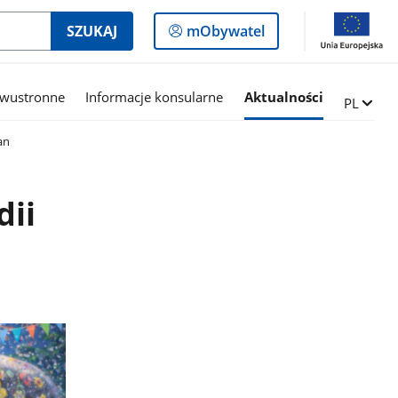
Logowanie
SZUKAJ
mObywatel
do
panelu
dwustronne
Informacje konsularne
Aktualności
Zmień ję
PL
an
dii