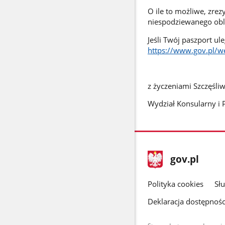
O ile to możliwe, zre
niespodziewanego obla
Jeśli Twój paszport ul
https://www.gov.pl/we
z życzeniami Szczęśli
Wydział Konsularny i P
stopka
Strona
gov.pl
gov.pl
główna
gov.pl
Polityka cookies
Sł
Deklaracja dostępnośc