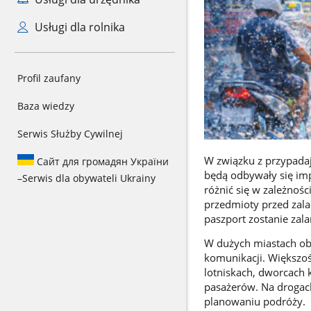
Usługi dla rolnika
Profil zaufany
Baza wiedzy
Serwis Służby Cywilnej
W związku z przypadaj
Сайт для громадян України
będą odbywały się im
–
Serwis dla obywateli Ukrainy
różnić się w zależnośc
przedmioty przed zalan
paszport zostanie zal
W dużych miastach o
komunikacji. Większoś
lotniskach, dworcach 
pasażerów. Na drogac
planowaniu podróży.