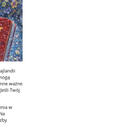
jlandii
 mogą
 inne ważne
Jeśli Twój
enia w
 Na
czby