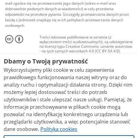
mail zgadza się na przetwarzanie jego danych (adres e-mail oraz
dobrowolnie podanych danych w wiadomości) w celu przesłania
odpowiedzi na przesłane pytania. Szczegóły przetwarzania danych przez
każdą z jednostek znajdują się w ich politykach przetwarzania danych
osobowych.
Treści tekstowe publikowane w serwisie (z
wyłączeniem treści audiowizualnych), są udostępniane
na licencji typu Creative Commons: uznanie autorstwa
- na tych samych warunkach 4.0 (CC BY-SA 4.0).
Materiały audiowizualne, w tym zdjęcia, materiały
Dbamy o Twoją prywatność
audio i wideo, są udostępniane na licencji typu
Creative Commons: uznanie autorstwa użycie
Wykorzystujemy pliki cookie w celu zapewnienia
niekomercyjne - bez utworów zależnych 4.0 (CC BY-
NC-ND 4.0), o ile nie jest to stwierdzone inaczej.
prawidłowego funkcjonowania naszej witryny oraz do
analizy ruchu i optymalizacji działania strony. Dzięki nim
możemy lepiej dostosować treści do potrzeb
użytkowników i stale ulepszać nasze usługi. Pamiętaj, że
informacje przechowywane w plikach cookie mogą
pozwalać na identyfikację konkretnego urządzenia lub
przeglądarki użytkownika, a więc potencjalnie stanowić
dane osobowe.
Polityka cookies