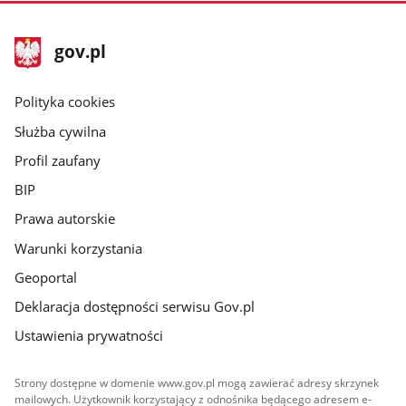
1
z
stopka
Strona
gov.pl
galerii.
gov.pl
główna
gov.pl
Polityka cookies
Służba cywilna
Profil zaufany
BIP
Prawa autorskie
Warunki korzystania
Geoportal
Deklaracja dostępności serwisu Gov.pl
Ustawienia prywatności
Strony dostępne w domenie www.gov.pl mogą zawierać adresy skrzynek
mailowych. Użytkownik korzystający z odnośnika będącego adresem e-