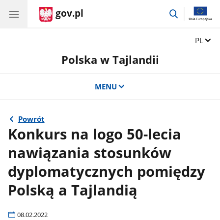
gov.pl
przejdź
do
wyszukiwar
Zmień 
PL
Polska w Tajlandii
MENU
Powrót
Konkurs na logo 50-lecia
nawiązania stosunków
dyplomatycznych pomiędzy
Polską a Tajlandią
08.02.2022