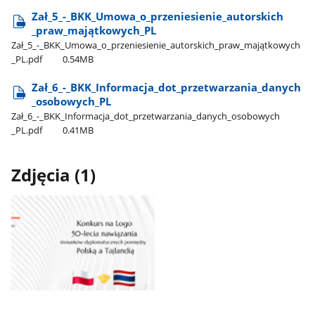
Zał​_5​_-​_BKK​_Umowa​_o​_przeniesienie​_autorskich​
_praw​_majątkowych​_PL
Zał​_5​_-​_BKK​_Umowa​_o​_przeniesienie​_autorskich​_praw​_majątkowych​
_PL.pdf
0.54MB
Zał​_6​_-​_BKK​_Informacja​_dot​_przetwarzania​_danych​
_osobowych​_PL
Zał​_6​_-​_BKK​_Informacja​_dot​_przetwarzania​_danych​_osobowych​
_PL.pdf
0.41MB
Zdjęcia (1)
Pokaż
zdjęcie