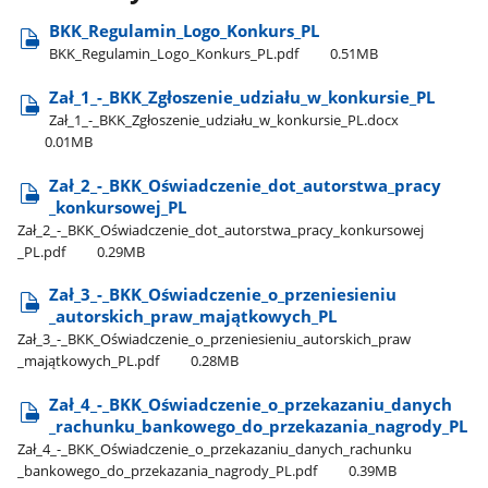
BKK​_Regulamin​_Logo​_Konkurs​_PL
BKK​_Regulamin​_Logo​_Konkurs​_PL.pdf
0.51MB
Zał​_1​_-​_BKK​_Zgłoszenie​_udziału​_w​_konkursie​_PL
Zał​_1​_-​_BKK​_Zgłoszenie​_udziału​_w​_konkursie​_PL.docx
0.01MB
Zał​_2​_-​_BKK​_Oświadczenie​_dot​_autorstwa​_pracy​
_konkursowej​_PL
Zał​_2​_-​_BKK​_Oświadczenie​_dot​_autorstwa​_pracy​_konkursowej​
_PL.pdf
0.29MB
Zał​_3​_-​_BKK​_Oświadczenie​_o​_przeniesieniu​
_autorskich​_praw​_majątkowych​_PL
Zał​_3​_-​_BKK​_Oświadczenie​_o​_przeniesieniu​_autorskich​_praw​
_majątkowych​_PL.pdf
0.28MB
Zał​_4​_-​_BKK​_Oświadczenie​_o​_przekazaniu​_danych​
_rachunku​_bankowego​_do​_przekazania​_nagrody​_PL
Zał​_4​_-​_BKK​_Oświadczenie​_o​_przekazaniu​_danych​_rachunku​
_bankowego​_do​_przekazania​_nagrody​_PL.pdf
0.39MB