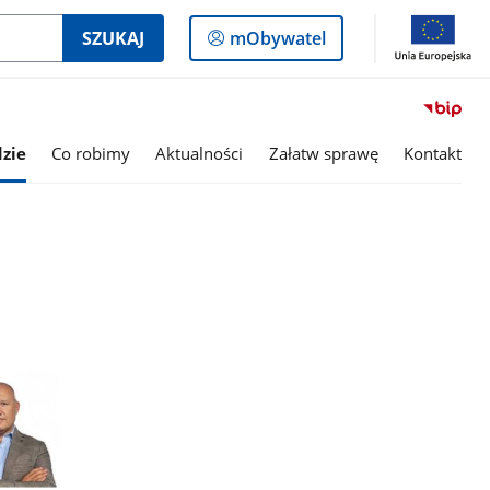
Logowanie
SZUKAJ
mObywatel
do
panelu
zie
Co robimy
Aktualności
Załatw sprawę
Kontakt