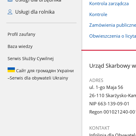
Kontrola zarządcza
Usługi dla rolnika
Kontrole
Zamówienia publiczn
Profil zaufany
Obwieszczenia o licyt
Baza wiedzy
Serwis Służby Cywilnej
stopka
Urząd Skarbowy w
Сайт для громадян України
–
Serwis dla obywateli Ukrainy
ADRES
ul. 1-go Maja 56
26-110 Skarżysko-Ka
NIP 663-139-09-01
Regon 001021240-00
KONTAKT
Infolinia dla Obywatel