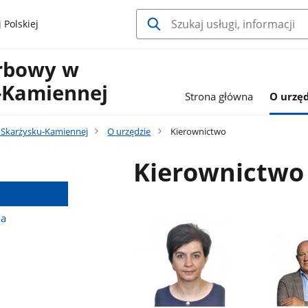
 Polskiej
rbowy w
-Kamiennej
Strona główna
O urzęd
 Skarżysku-Kamiennej
O urzędzie
Kierownictwo
Kierownictwo
na