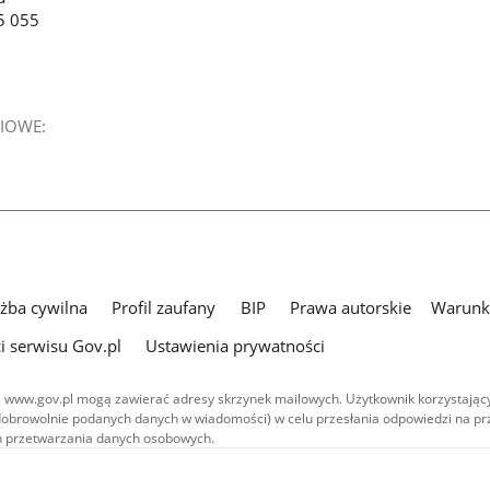
5 055
IOWE:
użba cywilna
Profil zaufany
BIP
Prawa autorskie
Warunki
i serwisu Gov.pl
Ustawienia prywatności
 www.gov.pl mogą zawierać adresy skrzynek mailowych. Użytkownik korzystający
dobrowolnie podanych danych w wiadomości) w celu przesłania odpowiedzi na prz
ach przetwarzania danych osobowych.
we publikowane w serwisie (z wyłączeniem treści audiowizualnych), są