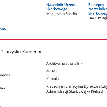
Naczelnik Urzędu
Zastępca
Skarbowego
Naczelnik
Skarbowe
Małgorzata Spadło
Dariusz Bą
e
acjach
 Skarżysku-Kamiennej
Archiwalna strona BIP
ePUAP
mienna
Kontakt
Klauzula informacyjna Dyrektora Izb
142
Administracji Skarbowej w Kielcach
a