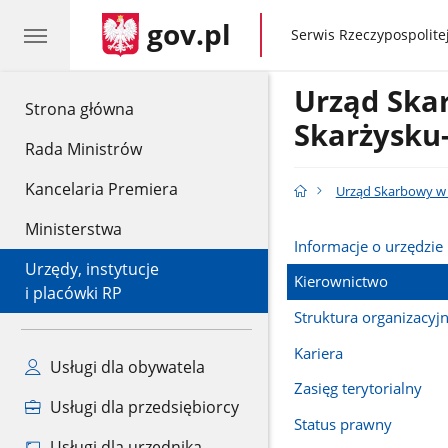
gov.pl
gov.pl
Serwis Rzeczypospolitej
Urząd Ska
gov.pl
Strona główna
Skarżysku
Rada Ministrów
Kancelaria Premiera
Urząd Skarbowy w
Ministerstwa
Informacje o urzędzie
Urzędy, instytucje
Kierownictwo
i placówki RP
Struktura organizacyj
Kariera
Usługi dla obywatela
Zasięg terytorialny
Usługi dla przedsiębiorcy
Status prawny
Usługi dla urzędnika