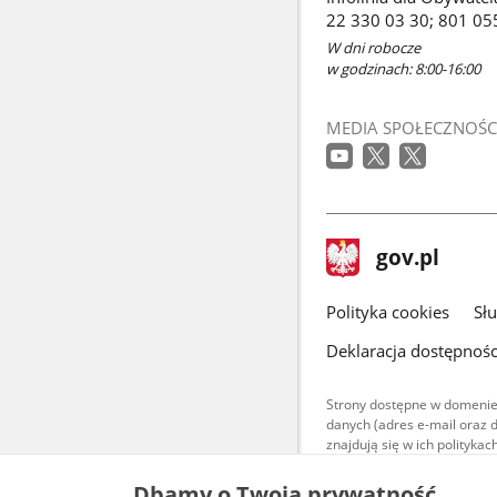
22 330 03 30; 801 05
W dni robocze
w godzinach: 8:00-16:00
MEDIA SPOŁECZNOŚC
stopka
Strona
gov.pl
gov.pl
główna
gov.pl
Polityka cookies
Sł
Deklaracja dostępnośc
Strony dostępne w domenie
danych (adres e-mail oraz 
znajdują się w ich polityk
Treści teksto
Dbamy o Twoją prywatność