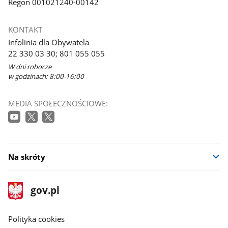
Regon 001021240-00142
KONTAKT
Infolinia dla Obywatela
22 330 03 30; 801 055 055
W dni robocze
w godzinach: 8:00-16:00
MEDIA SPOŁECZNOŚCIOWE:
Na skróty
stopka
Strona
gov.pl
gov.pl
główna
gov.pl
Polityka cookies