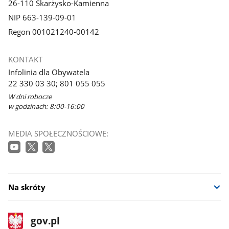
26-110 Skarżysko-Kamienna
NIP 663-139-09-01
Regon 001021240-00142
KONTAKT
Infolinia dla Obywatela
22 330 03 30; 801 055 055
W dni robocze
w godzinach: 8:00-16:00
MEDIA SPOŁECZNOŚCIOWE:
Na skróty
stopka
Strona
gov.pl
gov.pl