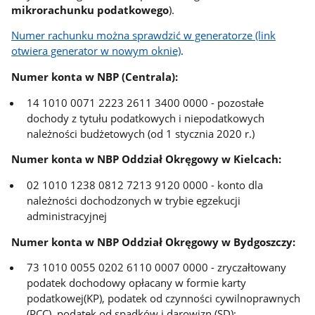
mikrorachunku podatkowego
).
Numer rachunku można sprawdzić w generatorze (link
otwiera generator w nowym oknie)
.
Numer konta w NBP (Centrala):
14 1010 0071 2223 2611 3400 0000 - pozostałe
dochody z tytułu podatkowych i niepodatkowych
należności budżetowych (od 1 stycznia 2020 r.)
Numer konta w NBP Oddział Okręgowy w Kielcach:
02 1010 1238 0812 7213 9120 0000 - konto dla
należności dochodzonych w trybie egzekucji
administracyjnej
Numer konta w NBP Oddział Okręgowy w Bydgoszczy:
73 1010 0055 0202 6110 0007 0000 - zryczałtowany
podatek dochodowy opłacany w formie karty
podatkowej(KP), podatek od czynności cywilnoprawnych
(PCC), podatek od spadków i darowizn (SD);