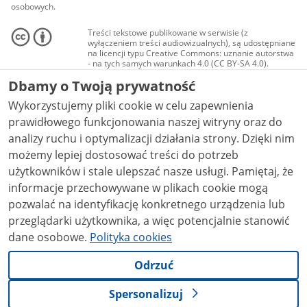
osobowych.
Treści tekstowe publikowane w serwisie (z
wyłączeniem treści audiowizualnych), są udostępniane
na licencji typu Creative Commons: uznanie autorstwa
- na tych samych warunkach 4.0 (CC BY-SA 4.0).
Materiały audiowizualne, w tym zdjęcia, materiały
Dbamy o Twoją prywatność
audio i wideo, są udostępniane na licencji typu
Creative Commons: uznanie autorstwa użycie
Wykorzystujemy pliki cookie w celu zapewnienia
niekomercyjne - bez utworów zależnych 4.0 (CC BY-
NC-ND 4.0), o ile nie jest to stwierdzone inaczej.
prawidłowego funkcjonowania naszej witryny oraz do
analizy ruchu i optymalizacji działania strony. Dzięki nim
możemy lepiej dostosować treści do potrzeb
użytkowników i stale ulepszać nasze usługi. Pamiętaj, że
informacje przechowywane w plikach cookie mogą
pozwalać na identyfikację konkretnego urządzenia lub
przeglądarki użytkownika, a więc potencjalnie stanowić
dane osobowe.
Polityka cookies
Odrzuć
Spersonalizuj