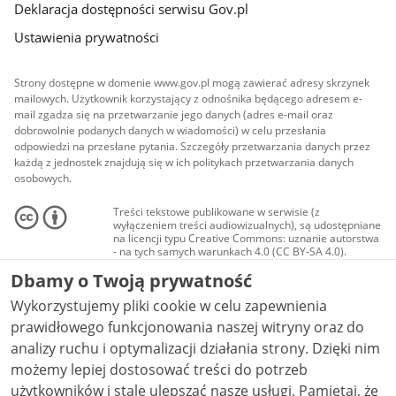
Deklaracja dostępności serwisu Gov.pl
Ustawienia prywatności
Strony dostępne w domenie www.gov.pl mogą zawierać adresy skrzynek
mailowych. Użytkownik korzystający z odnośnika będącego adresem e-
mail zgadza się na przetwarzanie jego danych (adres e-mail oraz
dobrowolnie podanych danych w wiadomości) w celu przesłania
odpowiedzi na przesłane pytania. Szczegóły przetwarzania danych przez
każdą z jednostek znajdują się w ich politykach przetwarzania danych
osobowych.
Treści tekstowe publikowane w serwisie (z
wyłączeniem treści audiowizualnych), są udostępniane
na licencji typu Creative Commons: uznanie autorstwa
- na tych samych warunkach 4.0 (CC BY-SA 4.0).
Materiały audiowizualne, w tym zdjęcia, materiały
Dbamy o Twoją prywatność
audio i wideo, są udostępniane na licencji typu
Creative Commons: uznanie autorstwa użycie
Wykorzystujemy pliki cookie w celu zapewnienia
niekomercyjne - bez utworów zależnych 4.0 (CC BY-
NC-ND 4.0), o ile nie jest to stwierdzone inaczej.
prawidłowego funkcjonowania naszej witryny oraz do
analizy ruchu i optymalizacji działania strony. Dzięki nim
możemy lepiej dostosować treści do potrzeb
użytkowników i stale ulepszać nasze usługi. Pamiętaj, że