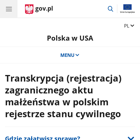
gov.pl
przejdź
do
wyszukiwar
Zmień 
PL
Polska w USA
MENU
Transkrypcja (rejestracja)
zagranicznego aktu
małżeństwa w polskim
rejestrze stanu cywilnego
Gdzie załatwisz sprawę?