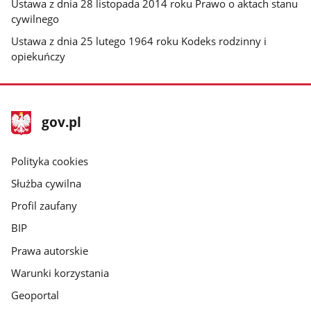
Ustawa z dnia 28 listopada 2014 roku Prawo o aktach stanu
cywilnego
Ustawa z dnia 25 lutego 1964 roku Kodeks rodzinny i
opiekuńczy
stopka
Strona
gov.pl
gov.pl
główna
gov.pl
Polityka cookies
Służba cywilna
Profil zaufany
BIP
Prawa autorskie
Warunki korzystania
Geoportal