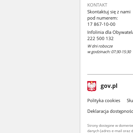
KONTAKT
Skontaktuj się z nami
pod numerem:
17 867-10-00
Infolinia dla Obywatel
222 500 132
W dni robocze
w godzinach: 07:30-15:30
stopka
Strona
gov.pl
gov.pl
główna
gov.pl
Polityka cookies
Sł
Deklaracja dostępnośc
Strony dostępne w domenie
danych (adres e-mail oraz 