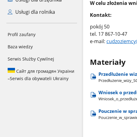
W celu złożenia wn
Usługi dla rolnika
Kontakt:
pokój 50
tel. 17 867-10-47
Profil zaufany
e-mail:
cudzoziemcy
Baza wiedzy
Serwis Służby Cywilnej
Materiały
Сайт для громадян України
Przedłużenie wi
–
Serwis dla obywateli Ukrainy
Przedłużenie​_wizy​
Wniosek o prze
Wniosek​_o​_przedłuż
Pouczenie w spr
Pouczenie​_w​_sprawie