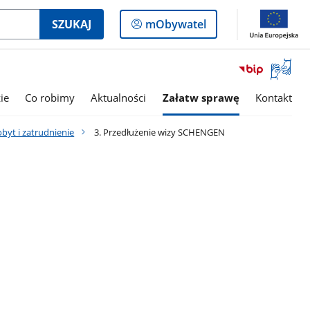
Logowanie
SZUKAJ
mObywatel
do
panelu
Otwórz
okno
z
ie
Co robimy
Aktualności
Załatw sprawę
Kontakt
tłumac
języka
yt i zatrudnienie
3. Przedłużenie wizy SCHENGEN
migowe