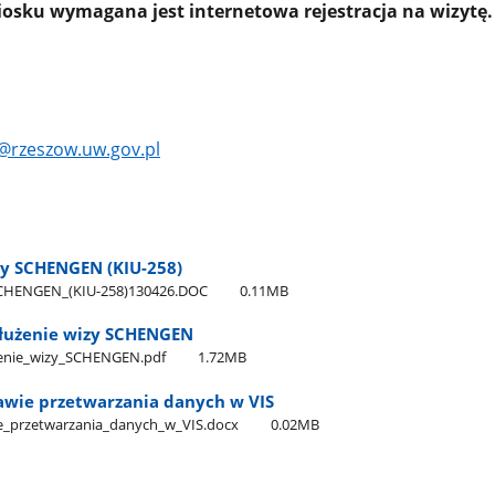
iosku wymagana jest internetowa rejestracja na wizytę.
@rzeszow.uw.gov.pl
zy SCHENGEN (KIU-258)
_SCHENGEN​_(KIU-258)130426.DOC
0.11MB
dłużenie wizy SCHENGEN
enie​_wizy​_SCHENGEN.pdf
1.72MB
awie przetwarzania danych w VIS
​_przetwarzania​_danych​_w​_VIS.docx
0.02MB