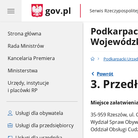
gov.pl
gov.pl
Serwis Rzeczypospolitej
Podkarpac
gov.pl
Strona główna
Wojewódzk
Rada Ministrów
Kancelaria Premiera
Podkarpacki Urząd
Ministerstwa
Powrót
3. Prze
Urzędy, instytucje
i placówki RP
Miejsce załatwieni
Usługi dla obywatela
35-959 Rzeszów, ul.
Wydział Spraw Obyw
Usługi dla przedsiębiorcy
Oddział Obsługi Cu
Usługi dla urzędnika