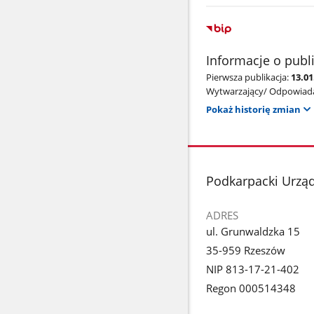
Informacje o publ
Pierwsza publikacja:
13.0
Wytwarzający/ Odpowiada
Pokaż historię zmian
stopka
Podkarpacki Urzą
ADRES
ul. Grunwaldzka 15
35-959 Rzeszów
NIP 813-17-21-402
Regon 000514348