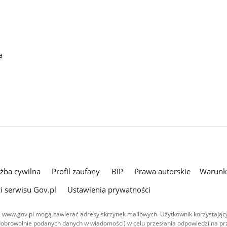
a
użba cywilna
Profil zaufany
BIP
Prawa autorskie
Warunki
i serwisu Gov.pl
Ustawienia prywatności
 www.gov.pl mogą zawierać adresy skrzynek mailowych. Użytkownik korzystający
dobrowolnie podanych danych w wiadomości) w celu przesłania odpowiedzi na prz