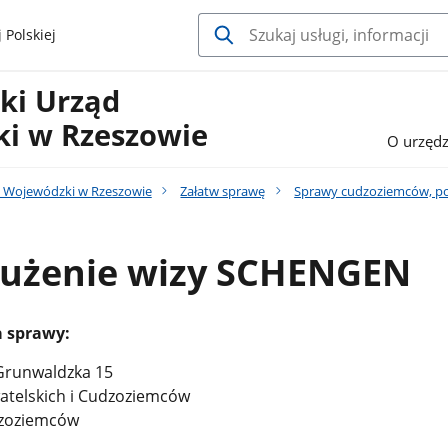
 Polskiej
ki Urząd
i w Rzeszowie
O urzędz
 Wojewódzki w Rzeszowie
Załatw sprawę
Sprawy cudzoziemców, pob
dłużenie wizy SCHENGEN
a sprawy:
 Grunwaldzka 15
atelskich i Cudzoziemców
dzoziemców