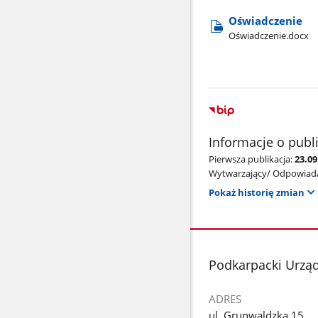
Oświadczenie
Oświadczenie.docx
Informacje o publ
Pierwsza publikacja:
23.0
Wytwarzający/ Odpowiada
Pokaż historię zmian
stopka
Podkarpacki Urzą
ADRES
ul. Grunwaldzka 15