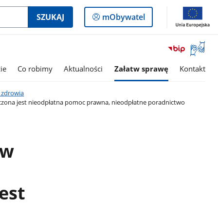
Logowanie
SZUKAJ
mObywatel
do
panelu
Otwórz
okno
z
ie
Co robimy
Aktualności
Załatw sprawę
Kontakt
tłumac
języka
a zdrowia
migowe
zona jest nieodpłatna pomoc prawna, nieodpłatne poradnictwo
ów
est