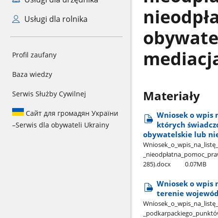
nieodpł
Usługi dla rolnika
obywatel
mediacj
Profil zaufany
Baza wiedzy
Materiały
Serwis Służby Cywilnej
Сайт для громадян України
Wniosek o wpis 
których świadcz
–
Serwis dla obywateli Ukrainy
obywatelskie lub ni
Wniosek​_o​_wpis​_na​_lis
_nieodpłatna​_pomoc​_praw
285).docx
0.07MB
Wniosek o wpis 
terenie wojewó
Wniosek​_o​_wpis​_na​_lis
_podkarpackiego​_punktó