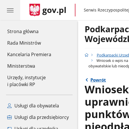
gov.pl
gov.pl
Serwis Rzeczypospolitej
Podkarpac
gov.pl
Strona główna
Wojewódzk
Rada Ministrów
Kancelaria Premiera
Podkarpacki Urząd
Wniosek o wpis na
Ministerstwa
obywatelskie lub nieod
Urzędy, instytucje
Powrót
i placówki RP
Wniosek 
uprawni
Usługi dla obywatela
punktów,
Usługi dla przedsiębiorcy
nieodpł
Usługi dla urzędnika