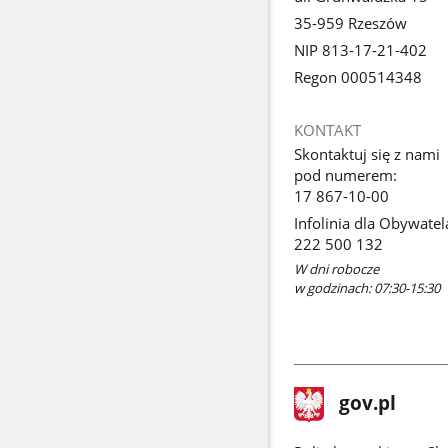
35-959 Rzeszów
NIP 813-17-21-402
Regon 000514348
KONTAKT
Skontaktuj się z nami
pod numerem:
17 867-10-00
Infolinia dla Obywatel
222 500 132
W dni robocze
w godzinach: 07:30-15:30
stopka
Strona
gov.pl
gov.pl
główna