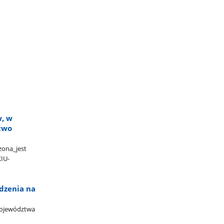
w, w
two
na​_jest​
KIU-
dzenia na
województwa​