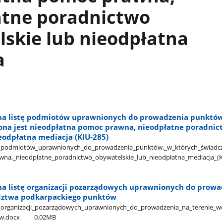
atne poradnictwo
skie lub nieodpłatna
a
na listę podmiotów uprawnionych do prowadzenia punktó
ona jest nieodpłatna pomoc prawna, nieodpłatne poradnic
eodpłatna mediacja (KIU-285)
tę​_podmiotów​_uprawnionych​_do​_prowadzenia​_punktów,​_w​_których​_świadczo
na,​_nieodpłatne​_poradnictwo​_obywatelskie​_lub​_nieodpłatna​_mediacja​_(
na listę organizacji pozarządowych uprawnionych do prowa
dztwa podkarpackiego punktów
tę​_organizacji​_pozarządowych​_uprawnionych​_do​_prowadzenia​_na​_terenie​_
w.docx
0.02MB