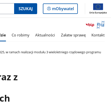
Logowanie
SZUKAJ
mObywatel
do
panelu
Otwórz
okno
z
zie
Co robimy
Aktualności
Załatw sprawę
Kontakt
tłumac
języka
migowe
5, w ramach realizacji modułu 3 wieloletniego rządowego programu
az z
ach