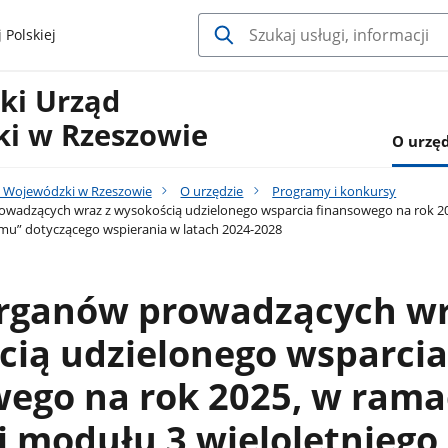
 Polskiej
ki Urząd
i w Rzeszowie
O urzęd
 Wojewódzki w Rzeszowie
O urzędzie
Programy i konkursy
adzących wraz z wysokością udzielonego wsparcia finansowego na rok 202
omu” dotyczącego wspierania w latach 2024-2028
rganów prowadzących wr
cią udzielonego wsparcia
wego na rok 2025, w ram
ji modułu 3 wieloletniego