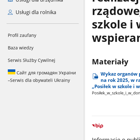
rządowe
Usługi dla rolnika
szkole i
wspieran
Profil zaufany
Baza wiedzy
Materiały
Serwis Służby Cywilnej
Сайт для громадян України
Wykaz organów p
na rok 2025, w 
–
Serwis dla obywateli Ukrainy
„Posiłek w szkole i
Posiłek​_w​_szkole​_i​_w​_
Informacje o publ