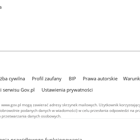
a
użba cywilna
Profil zaufany
BIP
Prawa autorskie
Warunki
i serwisu Gov.pl
Ustawienia prywatności
 www.gov.pl mogą zawierać adresy skrzynek mailowych. Użytkownik korzystający
dobrowolnie podanych danych w wiadomości) w celu przesłania odpowiedzi na prz
ach przetwarzania danych osobowych.
we publikowane w serwisie (z wyłączeniem treści audiowizualnych), są
 na licencji typu Creative Commons: uznanie autorstwa - na tych samych
 (CC BY-SA 4.0). Materiały audiowizualne, w tym zdjęcia, materiały audio i wideo