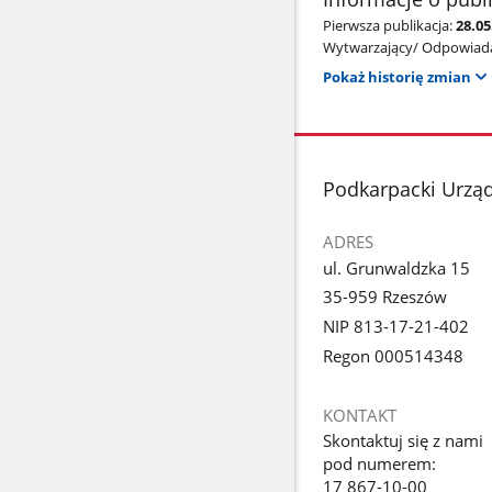
Pierwsza publikacja:
28.0
Wytwarzający/ Odpowiada
Pokaż historię zmian
stopka
Podkarpacki Urzą
ADRES
ul. Grunwaldzka 15
35-959 Rzeszów
NIP 813-17-21-402
Regon 000514348
KONTAKT
Skontaktuj się z nami
pod numerem:
17 867-10-00