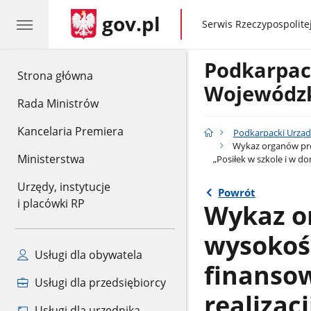
gov.pl
gov.pl
Serwis Rzeczypospolitej
Podkarpac
gov.pl
Strona główna
Wojewódzk
Rada Ministrów
Kancelaria Premiera
Podkarpacki Urząd
Wykaz organów prow
Ministerstwa
„Posiłek w szkole i w d
Urzędy, instytucje
Powrót
i placówki RP
Wykaz o
wysokoś
Usługi dla obywatela
finanso
Usługi dla przedsiębiorcy
realizac
Usługi dla urzędnika