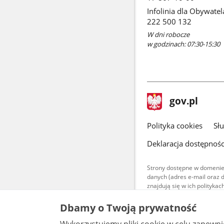
Infolinia dla Obywatel
222 500 132
W dni robocze
w godzinach: 07:30-15:30
stopka
Strona
gov.pl
gov.pl
główna
gov.pl
Polityka cookies
Sł
Deklaracja dostępnośc
Strony dostępne w domenie
danych (adres e-mail oraz 
znajdują się w ich polityk
Treści teksto
Dbamy o Twoją prywatność
udostępniane
warunkach 4.0