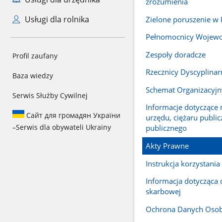
zrozumienia
Usługi dla rolnika
Zielone poruszenie 
Pełnomocnicy Wojew
Zespoły doradcze
Profil zaufany
Rzecznicy Dyscyplinar
Baza wiedzy
Schemat Organizacyjn
Serwis Służby Cywilnej
Informacje dotyczące
Сайт для громадян України
urzędu, ciężaru public
–
Serwis dla obywateli Ukrainy
publicznego
Akty Prawne
Instrukcja korzystania
Informacja dotycząca 
skarbowej
Ochrona Danych Oso