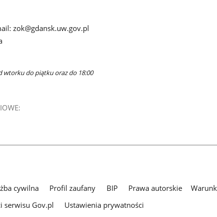
-mail: zok@gdansk.uw.gov.pl
a
d wtorku do piątku oraz do 18:00
IOWE:
użba cywilna
Profil zaufany
BIP
Prawa autorskie
Warunki
i serwisu Gov.pl
Ustawienia prywatności