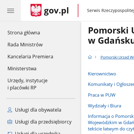
gov.pl
gov.pl
Serwis Rzeczypospolitej
Pomorski 
gov.pl
Strona główna
w Gdańsk
Rada Ministrów
Kancelaria Premiera
Pomorski Urząd W
Ministerstwa
Kierownictwo
Urzędy, instytucje
Komunikaty i Ogłosze
i placówki RP
Praca w PUW
Wydziały i Biura
Usługi dla obywatela
Informacja o Pomorsk
Usługi dla przedsiębiorcy
Wojewódzkim w Gdań
tekście łatwym do czyt
Usługi dla urzędnika