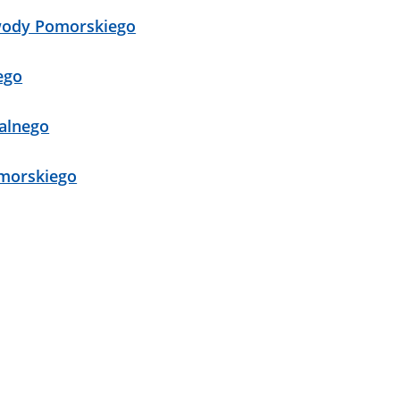
wody Pomorskiego
ego
alnego
morskiego