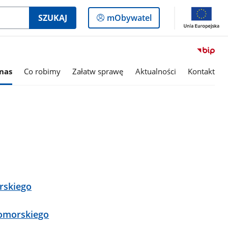
Logowanie
SZUKAJ
mObywatel
do
panelu
nas
Co robimy
Załatw sprawę
Aktualności
Kontakt
rskiego
omorskiego