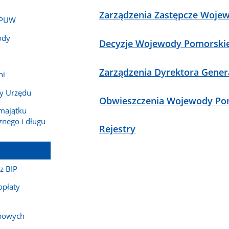
Zarządzenia Zastępcze Woje
w PUW
ody
Decyzje Wojewody Pomorski
Zarządzenia Dyrektora Gener
ni
y Urzędu
Obwieszczenia Wojewody Po
 majątku
znego i długu
Rejestry
 z BIP
opłaty
bowych