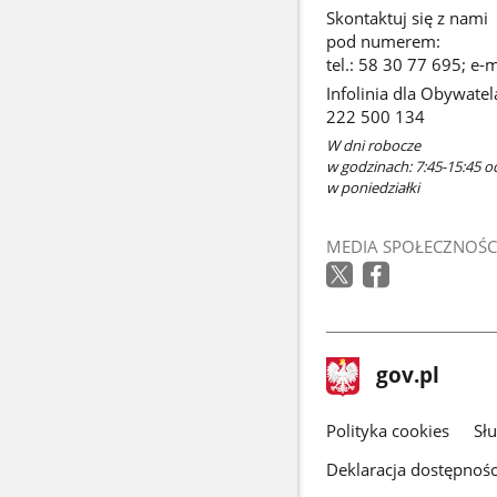
Skontaktuj się z nami
pod numerem:
tel.: 58 30 77 695; e
Infolinia dla Obywatel
222 500 134
W dni robocze
w godzinach: 7:45-15:45 o
w poniedziałki
MEDIA SPOŁECZNOŚC
stopka
Strona
gov.pl
gov.pl
główna
gov.pl
Polityka cookies
Sł
Deklaracja dostępnośc