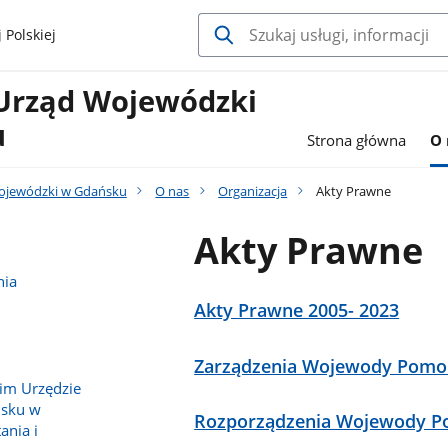
 Polskiej
Urząd Wojewódzki
u
Strona główna
O 
ojewódzki w Gdańsku
O nas
Organizacja
Akty Prawne
Akty Prawne
nia
Akty Prawne 2005- 2023
Zarządzenia Wojewody Pomo
im Urzędzie
sku w
Rozporządzenia Wojewody P
ania i