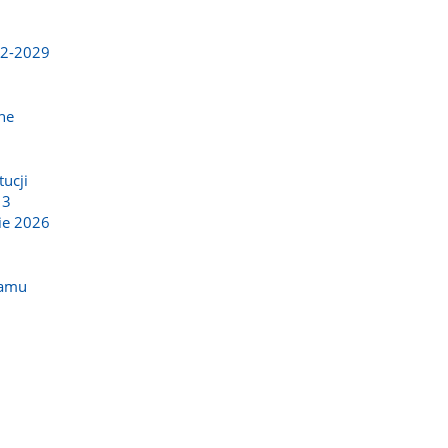
22-2029
ne
ucji
 3
ie 2026
ramu
o