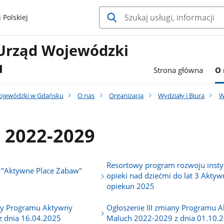
 Polskiej
Urząd Wojewódzki
u
Strona główna
O 
ojewódzki w Gdańsku
O nas
Organizacja
Wydziały i Biura
W
 2022-2029
Resortowy program rozwoju instyt
 "Aktywne Place Zabaw"
opieki nad dziećmi do lat 3 Akty
opiekun 2025
ny Programu Aktywny
Ogłoszenie III zmiany Programu 
 dnia 16.04.2025
Maluch 2022-2029 z dnia 01.10.