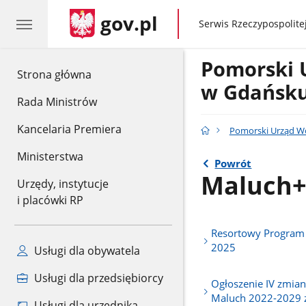
gov.pl
gov.pl
Serwis Rzeczypospolitej
Pomorski 
gov.pl
Strona główna
w Gdańsk
Rada Ministrów
Kancelaria Premiera
Pomorski Urząd W
Ministerstwa
Powrót
Maluch+
Urzędy, instytucje
i placówki RP
Resortowy Program
2025
Usługi dla obywatela
Usługi dla przedsiębiorcy
Ogłoszenie IV zmia
Maluch 2022-2029 z
Usługi dla urzędnika