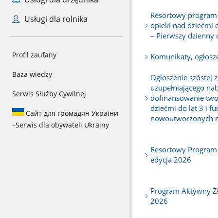
Resortowy program r
Usługi dla rolnika
opieki nad dziećmi 
– Pierwszy dzienny
Profil zaufany
Komunikaty, ogłosze
Baza wiedzy
Ogłoszenie szóstej
uzupełniającego na
Serwis Służby Cywilnej
dofinansowanie twor
dziećmi do lat 3 i 
Сайт для громадян України
nowoutworzonych mi
–
Serwis dla obywateli Ukrainy
Resortowy Program 
edycja 2026
Program Aktywny Żł
2026