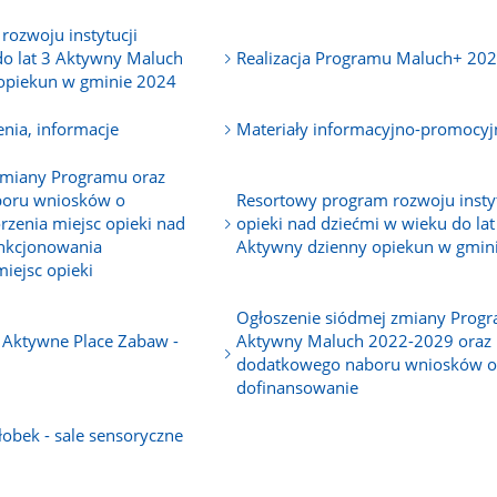
ozwoju instytucji
do lat 3 Aktywny Maluch
Realizacja Programu Maluch+ 20
 opiekun w gminie 2024
nia, informacje
Materiały informacyjno-promocyj
 zmiany Programu oraz
boru wniosków o
Resortowy program rozwoju instyt
zenia miejsc opieki nad
opieki nad dziećmi w wieku do lat
funkcjonowania
Aktywny dzienny opiekun w gmin
ejsc opieki
Ogłoszenie siódmej zmiany Prog
Aktywne Place Zabaw -
Aktywny Maluch 2022-2029 oraz
dodatkowego naboru wniosków 
dofinansowanie
obek - sale sensoryczne