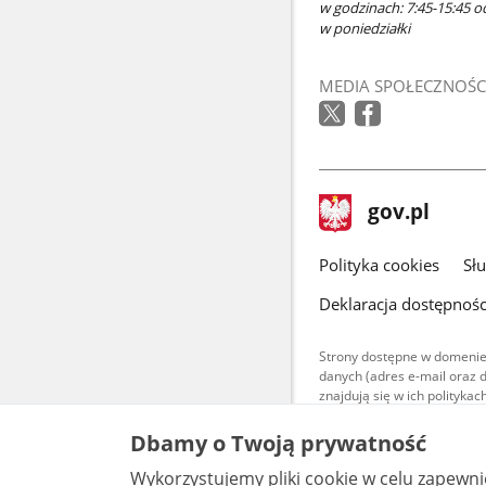
w godzinach: 7:45-15:45 o
w poniedziałki
MEDIA SPOŁECZNOŚC
stopka
Strona
gov.pl
gov.pl
główna
gov.pl
Polityka cookies
Sł
Deklaracja dostępnośc
Strony dostępne w domenie
danych (adres e-mail oraz 
znajdują się w ich polityk
Treści teksto
Dbamy o Twoją prywatność
udostępniane
warunkach 4.0
Wykorzystujemy pliki cookie w celu zapewn
są udostępni