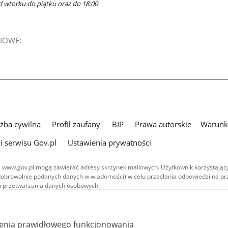
d wtorku do piątku oraz do 18:00
IOWE:
użba cywilna
Profil zaufany
BIP
Prawa autorskie
Warunki
i serwisu Gov.pl
Ustawienia prywatności
 www.gov.pl mogą zawierać adresy skrzynek mailowych. Użytkownik korzystający
dobrowolnie podanych danych w wiadomości) w celu przesłania odpowiedzi na prz
ach przetwarzania danych osobowych.
we publikowane w serwisie (z wyłączeniem treści audiowizualnych), są
 na licencji typu Creative Commons: uznanie autorstwa - na tych samych
 (CC BY-SA 4.0). Materiały audiowizualne, w tym zdjęcia, materiały audio i wideo
ienia prawidłowego funkcjonowania
ane na licencji typu Creative Commons: uznanie autorstwa użycie niekomercyjne 