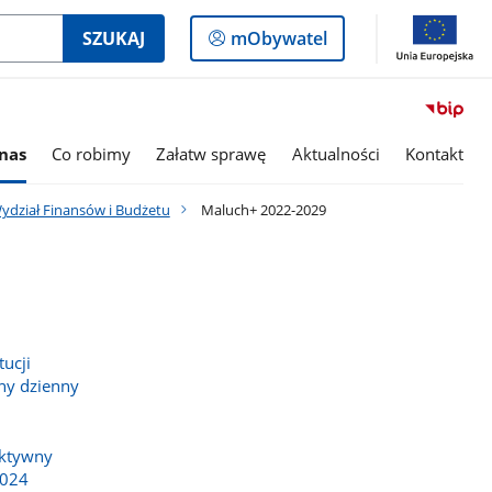
Logowanie
SZUKAJ
mObywatel
do
panelu
nas
Co robimy
Załatw sprawę
Aktualności
Kontakt
ydział Finansów i Budżetu
Maluch+ 2022-2029
ucji
wny dzienny
Aktywny
2024