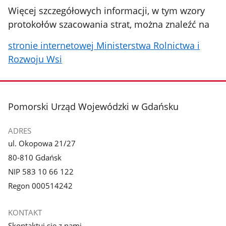
Więcej szczegółowych informacji, w tym wzory
protokołów szacowania strat, można znaleźć na
stronie internetowej Ministerstwa Rolnictwa i
Rozwoju Wsi
stopka
Pomorski Urząd Wojewódzki w Gdańsku
ADRES
ul. Okopowa 21/27
80-810 Gdańsk
NIP 583 10 66 122
Regon 000514242
KONTAKT
Skontaktuj się z nami