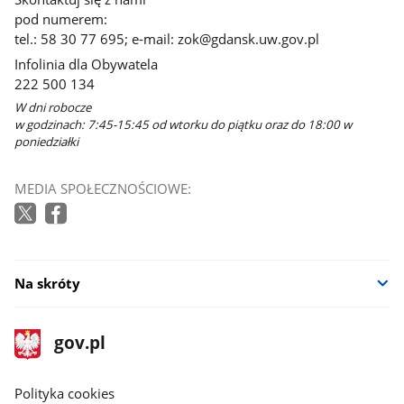
pod numerem:
tel.: 58 30 77 695; e-mail: zok@gdansk.uw.gov.pl
Infolinia dla Obywatela
222 500 134
W dni robocze
w godzinach: 7:45-15:45 od wtorku do piątku oraz do 18:00 w
poniedziałki
MEDIA SPOŁECZNOŚCIOWE:
Na skróty
stopka
Strona
gov.pl
gov.pl
główna
gov.pl
Polityka cookies