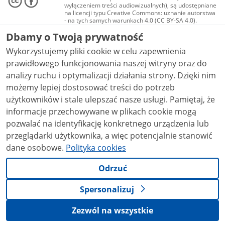
wyłączeniem treści audiowizualnych), są udostępniane
na licencji typu Creative Commons: uznanie autorstwa
- na tych samych warunkach 4.0 (CC BY-SA 4.0).
Materiały audiowizualne, w tym zdjęcia, materiały
Dbamy o Twoją prywatność
audio i wideo, są udostępniane na licencji typu
Creative Commons: uznanie autorstwa użycie
Wykorzystujemy pliki cookie w celu zapewnienia
niekomercyjne - bez utworów zależnych 4.0 (CC BY-
NC-ND 4.0), o ile nie jest to stwierdzone inaczej.
prawidłowego funkcjonowania naszej witryny oraz do
analizy ruchu i optymalizacji działania strony. Dzięki nim
możemy lepiej dostosować treści do potrzeb
użytkowników i stale ulepszać nasze usługi. Pamiętaj, że
informacje przechowywane w plikach cookie mogą
pozwalać na identyfikację konkretnego urządzenia lub
przeglądarki użytkownika, a więc potencjalnie stanowić
dane osobowe.
Polityka cookies
Odrzuć
Spersonalizuj
Zezwól na wszystkie