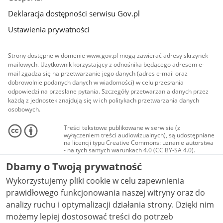
Deklaracja dostępności serwisu Gov.pl
Ustawienia prywatności
Strony dostępne w domenie www.gov.pl mogą zawierać adresy skrzynek
mailowych. Użytkownik korzystający z odnośnika będącego adresem e-
mail zgadza się na przetwarzanie jego danych (adres e-mail oraz
dobrowolnie podanych danych w wiadomości) w celu przesłania
odpowiedzi na przesłane pytania. Szczegóły przetwarzania danych przez
każdą z jednostek znajdują się w ich politykach przetwarzania danych
osobowych.
Treści tekstowe publikowane w serwisie (z
wyłączeniem treści audiowizualnych), są udostępniane
na licencji typu Creative Commons: uznanie autorstwa
- na tych samych warunkach 4.0 (CC BY-SA 4.0).
Materiały audiowizualne, w tym zdjęcia, materiały
Dbamy o Twoją prywatność
audio i wideo, są udostępniane na licencji typu
Creative Commons: uznanie autorstwa użycie
Wykorzystujemy pliki cookie w celu zapewnienia
niekomercyjne - bez utworów zależnych 4.0 (CC BY-
NC-ND 4.0), o ile nie jest to stwierdzone inaczej.
prawidłowego funkcjonowania naszej witryny oraz do
analizy ruchu i optymalizacji działania strony. Dzięki nim
możemy lepiej dostosować treści do potrzeb