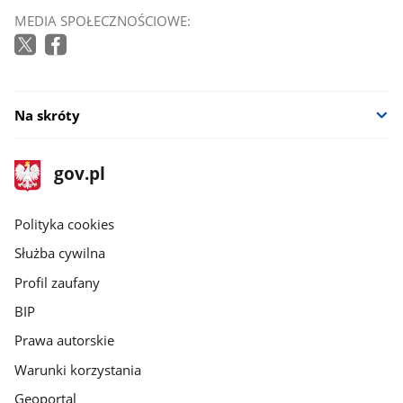
MEDIA SPOŁECZNOŚCIOWE:
Na skróty
stopka
Strona
gov.pl
gov.pl
główna
gov.pl
Polityka cookies
Służba cywilna
Profil zaufany
BIP
Prawa autorskie
Warunki korzystania
Geoportal