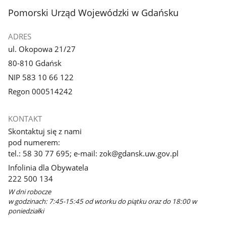
stopka
Pomorski Urząd Wojewódzki w Gdańsku
ADRES
ul. Okopowa 21/27
80-810 Gdańsk
NIP 583 10 66 122
Regon 000514242
KONTAKT
Skontaktuj się z nami
pod numerem:
tel.: 58 30 77 695; e-mail: zok@gdansk.uw.gov.pl
Infolinia dla Obywatela
222 500 134
W dni robocze
w godzinach: 7:45-15:45 od wtorku do piątku oraz do 18:00 w
poniedziałki