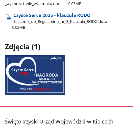
_wykorzystanie​_wizerunku.doc
0.03MB
Czyste Serce 2025 - klauzula RODO
Załącznik​_do​_Regulaminu​_nr​_3​_Klauzula​_RODO.docx
0.02MB
Zdjęcia (1)
Pokaż
zdjęcie
1
z
stopka
Świętokrzyski Urząd Wojewódzki w Kielcach
galerii.