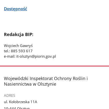
Dostępność
Redakcja BIP:
Wojciech Gawryś
tel.: 885 593 617
e-mail: it-olsztyn@piorin.gov.pl
stopka
Wojewódzki Inspektorat Ochrony Roślin i
Nasiennictwa w Olsztynie
ADRES
ul. Kołobrzeska 11A
10-444 Olsztyn