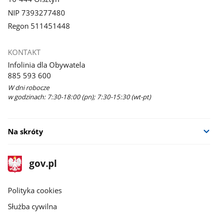
NIP 7393277480
Regon 511451448
KONTAKT
Infolinia dla Obywatela
885 593 600
W dni robocze
w godzinach: 7:30-18:00 (pn); 7:30-15:30 (wt-pt)
Na skróty
stopka
Strona
gov.pl
gov.pl
główna
gov.pl
Polityka cookies
Służba cywilna