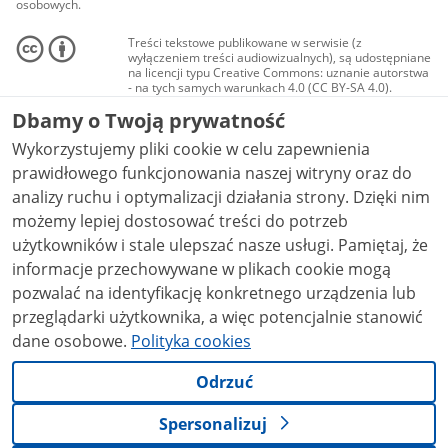
osobowych.
Treści tekstowe publikowane w serwisie (z
wyłączeniem treści audiowizualnych), są udostępniane
na licencji typu Creative Commons: uznanie autorstwa
- na tych samych warunkach 4.0 (CC BY-SA 4.0).
Materiały audiowizualne, w tym zdjęcia, materiały
Dbamy o Twoją prywatność
audio i wideo, są udostępniane na licencji typu
Creative Commons: uznanie autorstwa użycie
Wykorzystujemy pliki cookie w celu zapewnienia
niekomercyjne - bez utworów zależnych 4.0 (CC BY-
NC-ND 4.0), o ile nie jest to stwierdzone inaczej.
prawidłowego funkcjonowania naszej witryny oraz do
analizy ruchu i optymalizacji działania strony. Dzięki nim
możemy lepiej dostosować treści do potrzeb
użytkowników i stale ulepszać nasze usługi. Pamiętaj, że
informacje przechowywane w plikach cookie mogą
pozwalać na identyfikację konkretnego urządzenia lub
przeglądarki użytkownika, a więc potencjalnie stanowić
dane osobowe.
Polityka cookies
Odrzuć
Spersonalizuj