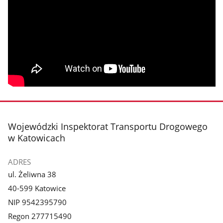
stopka
Wojewódzki Inspektorat Transportu Drogowego
w Katowicach
ADRES
ul. Żeliwna 38
40-599 Katowice
NIP 9542395790
Regon 277715490