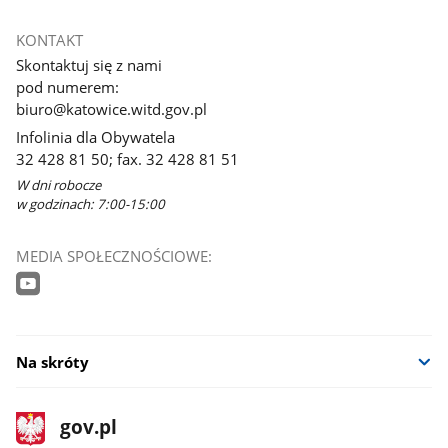
KONTAKT
Skontaktuj się z nami
pod numerem:
biuro@katowice.witd.gov.pl
Infolinia dla Obywatela
32 428 81 50; fax. 32 428 81 51
W dni robocze
w godzinach: 7:00-15:00
MEDIA SPOŁECZNOŚCIOWE:
Na skróty
stopka
Strona
gov.pl
gov.pl