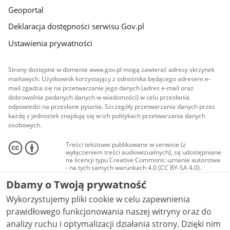
Geoportal
Deklaracja dostępności serwisu Gov.pl
Ustawienia prywatności
Strony dostępne w domenie www.gov.pl mogą zawierać adresy skrzynek
mailowych. Użytkownik korzystający z odnośnika będącego adresem e-
mail zgadza się na przetwarzanie jego danych (adres e-mail oraz
dobrowolnie podanych danych w wiadomości) w celu przesłania
odpowiedzi na przesłane pytania. Szczegóły przetwarzania danych przez
każdą z jednostek znajdują się w ich politykach przetwarzania danych
osobowych.
Treści tekstowe publikowane w serwisie (z
wyłączeniem treści audiowizualnych), są udostępniane
na licencji typu Creative Commons: uznanie autorstwa
- na tych samych warunkach 4.0 (CC BY-SA 4.0).
Materiały audiowizualne, w tym zdjęcia, materiały
Dbamy o Twoją prywatność
audio i wideo, są udostępniane na licencji typu
Creative Commons: uznanie autorstwa użycie
Wykorzystujemy pliki cookie w celu zapewnienia
niekomercyjne - bez utworów zależnych 4.0 (CC BY-
NC-ND 4.0), o ile nie jest to stwierdzone inaczej.
prawidłowego funkcjonowania naszej witryny oraz do
analizy ruchu i optymalizacji działania strony. Dzięki nim