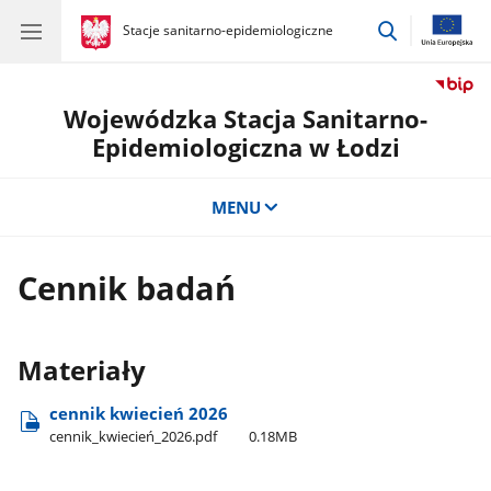
przejdź
gov.pl
Stacje sanitarno-epidemiologiczne
gov.pl
Stacje
do
sanitarno-
wyszukiwar
epidemiologiczne
Wojewódzka Stacja Sanitarno-
Epidemiologiczna w Łodzi
MENU
Cennik badań
Materiały
cennik kwiecień 2026
cennik​_kwiecień​_2026.pdf
0.18MB