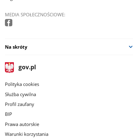
MEDIA SPOŁECZNOŚCIOWE:
Na skróty
stopka
Strona
gov.pl
gov.pl
główna
gov.pl
Polityka cookies
Służba cywilna
Profil zaufany
BIP
Prawa autorskie
Warunki korzystania