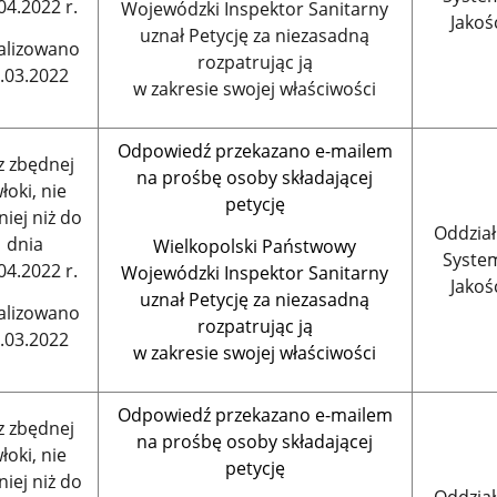
04.2022 r.
Wojewódzki Inspektor Sanitarny
Jakoś
uznał Petycję za niezasadną
alizowano
rozpatrując ją
.03.2022
w zakresie swojej właściwości
Odpowiedź przekazano e-mailem
z zbędnej
na prośbę osoby składającej
łoki, nie
petycję
niej niż do
Oddział
dnia
Wielkopolski Państwowy
Syste
04.2022 r.
Wojewódzki Inspektor Sanitarny
Jakoś
uznał Petycję za niezasadną
alizowano
rozpatrując ją
.03.2022
w zakresie swojej właściwości
Odpowiedź przekazano e-mailem
z zbędnej
na prośbę osoby składającej
łoki, nie
petycję
niej niż do
Oddział