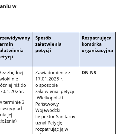
naniu w
Przewidywany
Sposób
Rozpatrująca
ermin
załatwienia
komórka
ałatwienia
petycji
organizacyjna
etycji
ez zbędnej
Zawiadomienie z
DN-NS
włoki nie
17.01.2025 r.
óźniej niż do
o sposobie
7.01.2025r.
załatwienia petycji
-Wielkopolski
w terminie 3
Państwowy
iesięcy od
Wojewódzki
nia jej
Inspektor Sanitarny
łożenia).
uznał Petycję
rozpatrując ją w