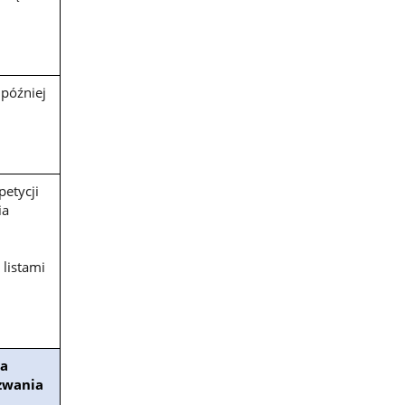
 później
etycji
ia
listami
a
zwania