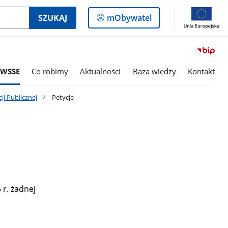
Logowanie
SZUKAJ
mObywatel
do
panelu
 WSSE
Co robimy
Aktualności
Baza wiedzy
Kontakt
ji Publicznej
Petycje
r. żadnej