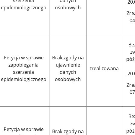
szerzenia
danych
20.
epidemiologicznego
osobowych
Zre
04
Be
zw
Petycja w sprawie
Brak zgody na
póź
zapobiegania
ujawnienie
zrealizowana
szerzenia
danych
20.
epidemiologicznego
osobowych
Zre
07
Be
zw
Petycja w sprawie
póź
Brak zgody na