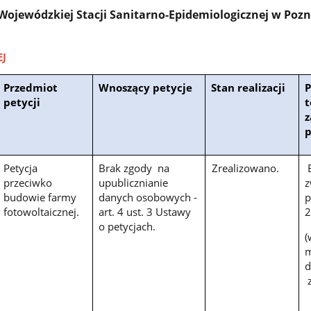
 Wojewódzkiej Stacji Sanitarno-Epidemiologicznej w Poz
EJ
Przedmiot
Wnoszący petycje
Stan realizacji
petycji
t
z
p
Petycja
Brak zgody na
Zrealizowano.
B
przeciwko
upublicznianie
z
budowie farmy
danych osobowych -
p
fotowoltaicznej.
art. 4 ust. 3 Ustawy
2
o petycjach.
(
m
d
z