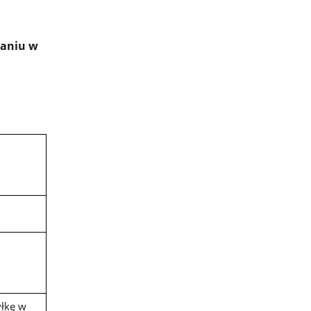
naniu w
yłkę w