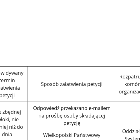
ewidywany
Rozpatr
termin
Sposób załatwienia petycji
komór
łatwienia
organiza
petycji
Odpowiedź przekazano e-mailem
z zbędnej
na prośbę osoby składającej
łoki, nie
petycję
niej niż do
Oddział
dnia
Wielkopolski Państwowy
Syste