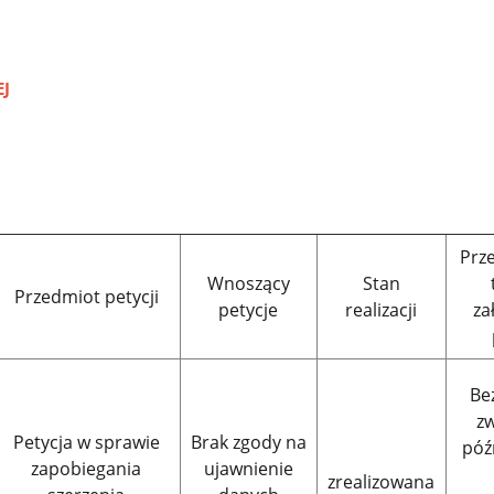
EJ
Prz
Wnoszący
Stan
Przedmiot petycji
petycje
realizacji
za
Be
zw
Petycja w sprawie
Brak zgody na
póź
zapobiegania
ujawnienie
zrealizowana