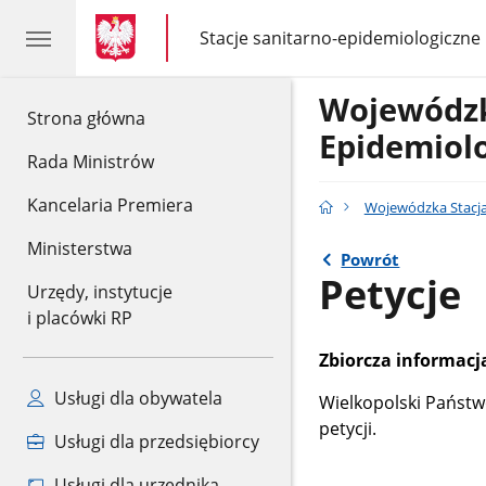
gov.pl
gov.pl
Stacje sanitarno-epidemiologiczne
gov.pl
Stacje
sanitarno-
epidemiologiczne
Wojewódzk
gov.pl
Strona główna
Epidemiol
Rada Ministrów
Kancelaria Premiera
Wojewódzka Stacja
Ministerstwa
Powrót
Petycje
Urzędy, instytucje
i placówki RP
Zbiorcza informacj
Usługi dla obywatela
Wielkopolski Państw
petycji.
Usługi dla przedsiębiorcy
Usługi dla urzędnika