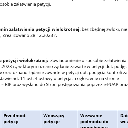
sobie załatwienia petycji.
in załatwienia petycji wielokrotnej:
bez zbędnej zwłoki, nie
., Zrealizowano 28.12.2023 r.
a petycji wielokrotnej:
Zawiadomienie o sposobie załatwienia p
2.2023 r., w którym uznano żądanie zawarte w petycji dot. podjęc
e oraz uznano żądanie zawarte w petycji dot. podjęcia kontroli za
awie art. 11 ust. 4 ustawy o petycjach ogłoszenie na stronie
 – BIP oraz wysłano do Stron postępowania poprzez e-PUAP oraz 
Przedmiot
Wnoszący
Wezwanie
Dat
petycji
petycje
podmiotu do
we
uzupełnienia