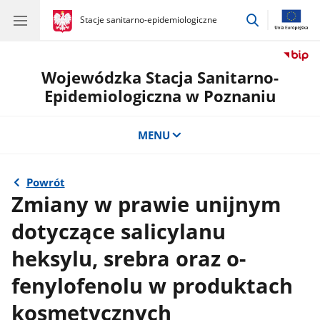
przejdź
gov.pl
Stacje sanitarno-epidemiologiczne
gov.pl
Stacje
do
sanitarno-
wyszukiwar
epidemiologiczne
Wojewódzka Stacja Sanitarno-
Epidemiologiczna w Poznaniu
MENU
Powrót
Zmiany w prawie unijnym
dotyczące salicylanu
heksylu, srebra oraz o-
fenylofenolu w produktach
kosmetycznych