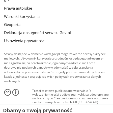
BIP
Prawa autorskie
Warunki korzystania
Geoportal
Deklaracja dostępności serwisu Gov.pl
Ustawienia prywatności
Strony dostępne w domenie www.gov.pl mogą zawierać adresy skrzynek
mailowych. Użytkownik korzystający z odnośnika będącego adresem e-
mail zgadza się na przetwarzanie jego danych (adres e-mail oraz
dobrowolnie podanych danych w wiadomości) w celu przesłania
odpowiedzi na przesłane pytania. Szczegóły przetwarzania danych przez
każdą z jednostek znajdują się w ich politykach przetwarzania danych
osobowych.
Treści tekstowe publikowane w serwisie (z
wyłączeniem treści audiowizualnych), są udostępniane
na licencji typu Creative Commons: uznanie autorstwa
- na tych samych warunkach 4.0 (CC BY-SA 4.0).
Materiały audiowizualne, w tym zdjęcia, materiały
Dbamy o Twoją prywatność
audio i wideo, są udostępniane na licencji typu