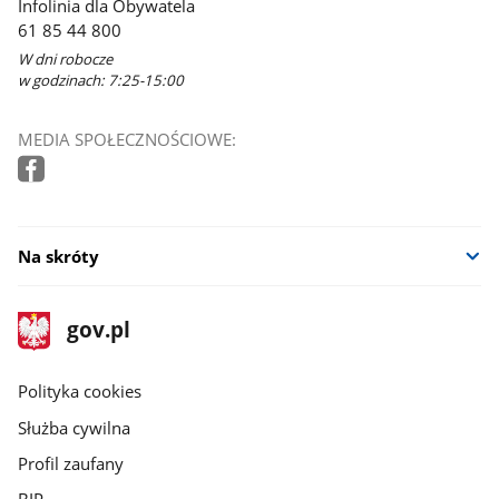
Infolinia dla Obywatela
61 85 44 800
W dni robocze
w godzinach: 7:25-15:00
MEDIA SPOŁECZNOŚCIOWE:
Na skróty
stopka
Strona
gov.pl
gov.pl
główna
gov.pl
Polityka cookies
Służba cywilna
Profil zaufany