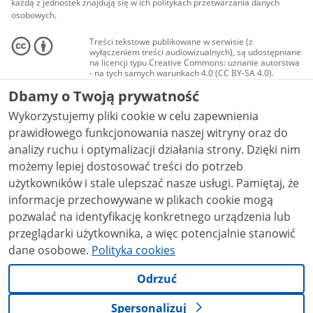
każdą z jednostek znajdują się w ich politykach przetwarzania danych
osobowych.
Treści tekstowe publikowane w serwisie (z
wyłączeniem treści audiowizualnych), są udostępniane
na licencji typu Creative Commons: uznanie autorstwa
- na tych samych warunkach 4.0 (CC BY-SA 4.0).
Materiały audiowizualne, w tym zdjęcia, materiały
Dbamy o Twoją prywatność
audio i wideo, są udostępniane na licencji typu
Creative Commons: uznanie autorstwa użycie
Wykorzystujemy pliki cookie w celu zapewnienia
niekomercyjne - bez utworów zależnych 4.0 (CC BY-
NC-ND 4.0), o ile nie jest to stwierdzone inaczej.
prawidłowego funkcjonowania naszej witryny oraz do
analizy ruchu i optymalizacji działania strony. Dzięki nim
możemy lepiej dostosować treści do potrzeb
użytkowników i stale ulepszać nasze usługi. Pamiętaj, że
informacje przechowywane w plikach cookie mogą
pozwalać na identyfikację konkretnego urządzenia lub
przeglądarki użytkownika, a więc potencjalnie stanowić
dane osobowe.
Polityka cookies
Odrzuć
Spersonalizuj