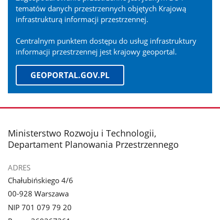
tematów danych przestrzennych objętych Krajową
infrastrukturą informacji przestrzennej.
Centralnym punktem dostępu do usług infrastruktury
informacji przestrzennej jest krajowy geoportal.
GEOPORTAL.GOV.PL
stopka
Ministerstwo Rozwoju i Technologii,
Departament Planowania Przestrzennego
ADRES
Chałubińskiego 4/6
00-928 Warszawa
NIP 701 079 79 20