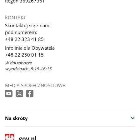
Regon 369267361
KONTAKT
Skontaktuj się z nami
pod numerem:
+48 22 323 41 85
Infolinia dla Obywatela
+48 22 250 01 15
W dni robocze
w godzinach: 8:15-16:15
MEDIA SPOŁECZNOŚCIOWE:
Na skróty
stopka
Strona
gov.pl