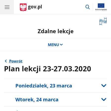
gov.pl
przejdź
do
wyszukiwar
Otwór
okno
Zdalne lekcje
z
tłuma
języka
MENU
migow
Powrót
Plan lekcji 23-27.03.2020
Poniedziałek, 23 marca
Wtorek, 24 marca