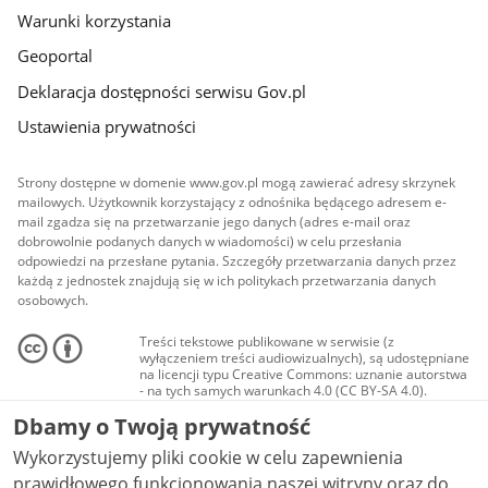
Warunki korzystania
Geoportal
Deklaracja dostępności serwisu Gov.pl
Ustawienia prywatności
Strony dostępne w domenie www.gov.pl mogą zawierać adresy skrzynek
mailowych. Użytkownik korzystający z odnośnika będącego adresem e-
mail zgadza się na przetwarzanie jego danych (adres e-mail oraz
dobrowolnie podanych danych w wiadomości) w celu przesłania
odpowiedzi na przesłane pytania. Szczegóły przetwarzania danych przez
każdą z jednostek znajdują się w ich politykach przetwarzania danych
osobowych.
Treści tekstowe publikowane w serwisie (z
wyłączeniem treści audiowizualnych), są udostępniane
na licencji typu Creative Commons: uznanie autorstwa
- na tych samych warunkach 4.0 (CC BY-SA 4.0).
Materiały audiowizualne, w tym zdjęcia, materiały
Dbamy o Twoją prywatność
audio i wideo, są udostępniane na licencji typu
Creative Commons: uznanie autorstwa użycie
Wykorzystujemy pliki cookie w celu zapewnienia
niekomercyjne - bez utworów zależnych 4.0 (CC BY-
NC-ND 4.0), o ile nie jest to stwierdzone inaczej.
prawidłowego funkcjonowania naszej witryny oraz do