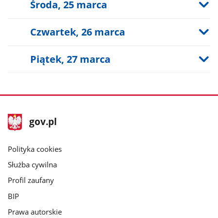
Środa, 25 marca
Czwartek, 26 marca
Piątek, 27 marca
stopka
Strona
gov.pl
gov.pl
główna
gov.pl
Polityka cookies
Służba cywilna
Profil zaufany
BIP
Prawa autorskie