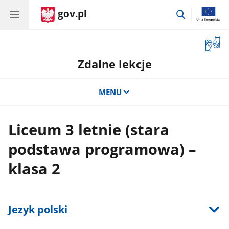
gov.pl
przejdź
do
wyszukiwar
Otwór
okno
Zdalne lekcje
z
tłuma
języka
MENU
migow
Liceum 3 letnie (stara
podstawa programowa) –
klasa 2
Jezyk polski