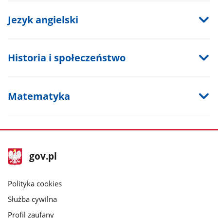
Jezyk angielski
Historia i społeczeństwo
Matematyka
stopka
Strona
gov.pl
gov.pl
główna
gov.pl
Polityka cookies
Służba cywilna
Profil zaufany