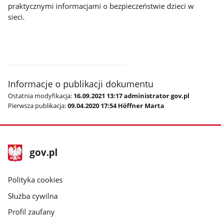
praktycznymi informacjami o bezpieczeństwie dzieci w
sieci.
Informacje o publikacji dokumentu
Ostatnia modyfikacja:
16.09.2021 13:17 administrator gov.pl
Pierwsza publikacja:
09.04.2020 17:54 Höffner Marta
stopka
Strona
gov.pl
gov.pl
główna
gov.pl
Polityka cookies
Służba cywilna
Profil zaufany