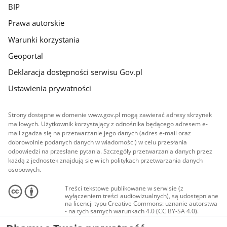
BIP
Prawa autorskie
Warunki korzystania
Geoportal
Deklaracja dostępności serwisu Gov.pl
Ustawienia prywatności
Strony dostępne w domenie www.gov.pl mogą zawierać adresy skrzynek
mailowych. Użytkownik korzystający z odnośnika będącego adresem e-
mail zgadza się na przetwarzanie jego danych (adres e-mail oraz
dobrowolnie podanych danych w wiadomości) w celu przesłania
odpowiedzi na przesłane pytania. Szczegóły przetwarzania danych przez
każdą z jednostek znajdują się w ich politykach przetwarzania danych
osobowych.
Treści tekstowe publikowane w serwisie (z
wyłączeniem treści audiowizualnych), są udostępniane
na licencji typu Creative Commons: uznanie autorstwa
- na tych samych warunkach 4.0 (CC BY-SA 4.0).
Materiały audiowizualne, w tym zdjęcia, materiały
audio i wideo, są udostępniane na licencji typu