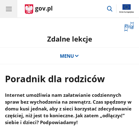
gov.pl
przejdź
do
wyszukiwar
Otwór
okno
Zdalne lekcje
z
tłuma
języka
MENU
migow
Poradnik dla rodziców
Internet umożliwia nam załatwianie codziennych
spraw bez wychodzenia na zewnątrz. Czas spędzony w
domu kusi jednak, aby z sieci korzystać zdecydowanie
częściej, niż jest to konieczne. Jak zatem „odłączyć”
siebie i dzieci? Podpowiadamy!