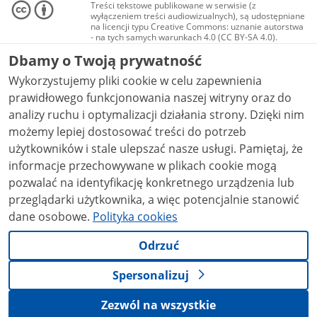
Treści tekstowe publikowane w serwisie (z
wyłączeniem treści audiowizualnych), są udostępniane
na licencji typu Creative Commons: uznanie autorstwa
- na tych samych warunkach 4.0 (CC BY-SA 4.0).
Materiały audiowizualne, w tym zdjęcia, materiały
Dbamy o Twoją prywatność
audio i wideo, są udostępniane na licencji typu
Creative Commons: uznanie autorstwa użycie
Wykorzystujemy pliki cookie w celu zapewnienia
niekomercyjne - bez utworów zależnych 4.0 (CC BY-
NC-ND 4.0), o ile nie jest to stwierdzone inaczej.
prawidłowego funkcjonowania naszej witryny oraz do
analizy ruchu i optymalizacji działania strony. Dzięki nim
możemy lepiej dostosować treści do potrzeb
użytkowników i stale ulepszać nasze usługi. Pamiętaj, że
informacje przechowywane w plikach cookie mogą
pozwalać na identyfikację konkretnego urządzenia lub
przeglądarki użytkownika, a więc potencjalnie stanowić
dane osobowe.
Polityka cookies
Odrzuć
Spersonalizuj
Zezwól na wszystkie