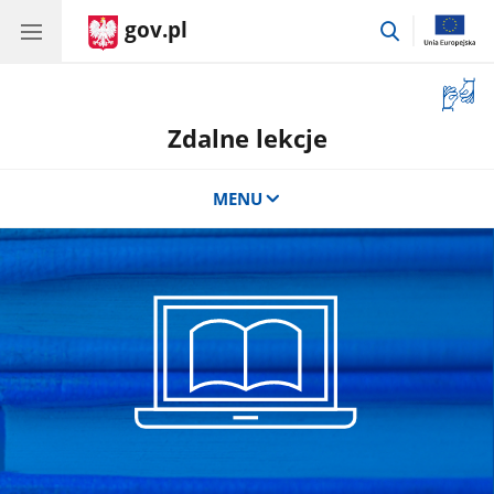
gov.pl
przejdź
do
wyszukiwar
Otwór
okno
Zdalne lekcje
z
tłuma
języka
MENU
migow