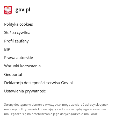
stopka
Strona
gov.pl
gov.pl
główna
gov.pl
Polityka cookies
Służba cywilna
Profil zaufany
BIP
Prawa autorskie
Warunki korzystania
Geoportal
Deklaracja dostępności serwisu Gov.pl
Ustawienia prywatności
Strony dostępne w domenie www.gov.pl mogą zawierać adresy skrzynek
mailowych. Użytkownik korzystający z odnośnika będącego adresem e-
mail zgadza się na przetwarzanie jego danych (adres e-mail oraz