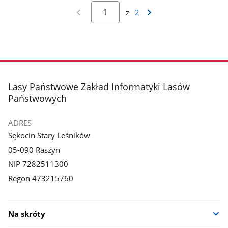
z
2
stopka
Lasy Państwowe Zakład Informatyki Lasów
Państwowych
ADRES
Sękocin Stary Leśników
05-090 Raszyn
NIP 7282511300
Regon 473215760
Na skróty