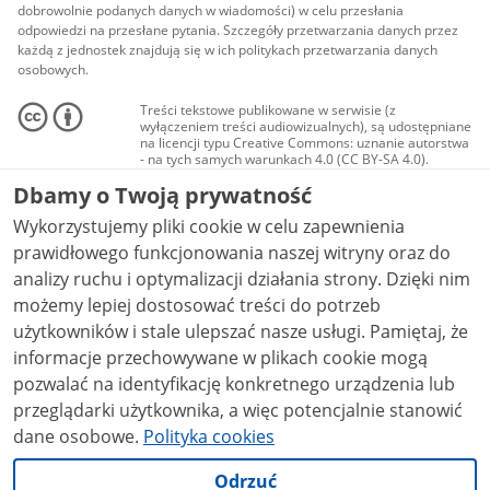
dobrowolnie podanych danych w wiadomości) w celu przesłania
odpowiedzi na przesłane pytania. Szczegóły przetwarzania danych przez
każdą z jednostek znajdują się w ich politykach przetwarzania danych
osobowych.
Treści tekstowe publikowane w serwisie (z
wyłączeniem treści audiowizualnych), są udostępniane
na licencji typu Creative Commons: uznanie autorstwa
- na tych samych warunkach 4.0 (CC BY-SA 4.0).
Materiały audiowizualne, w tym zdjęcia, materiały
Dbamy o Twoją prywatność
audio i wideo, są udostępniane na licencji typu
Creative Commons: uznanie autorstwa użycie
Wykorzystujemy pliki cookie w celu zapewnienia
niekomercyjne - bez utworów zależnych 4.0 (CC BY-
NC-ND 4.0), o ile nie jest to stwierdzone inaczej.
prawidłowego funkcjonowania naszej witryny oraz do
analizy ruchu i optymalizacji działania strony. Dzięki nim
możemy lepiej dostosować treści do potrzeb
użytkowników i stale ulepszać nasze usługi. Pamiętaj, że
informacje przechowywane w plikach cookie mogą
pozwalać na identyfikację konkretnego urządzenia lub
przeglądarki użytkownika, a więc potencjalnie stanowić
dane osobowe.
Polityka cookies
Odrzuć