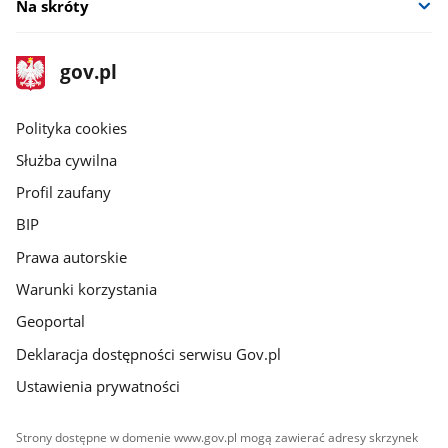
Na skróty
stopka
Strona
gov.pl
gov.pl
główna
gov.pl
Polityka cookies
Służba cywilna
Profil zaufany
BIP
Prawa autorskie
Warunki korzystania
Geoportal
Deklaracja dostępności serwisu Gov.pl
Ustawienia prywatności
Strony dostępne w domenie www.gov.pl mogą zawierać adresy skrzynek