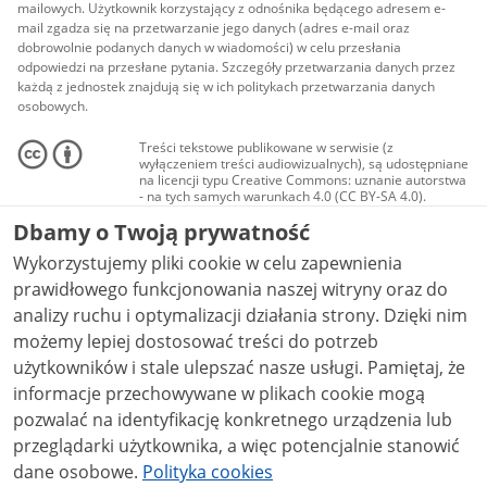
mailowych. Użytkownik korzystający z odnośnika będącego adresem e-
mail zgadza się na przetwarzanie jego danych (adres e-mail oraz
dobrowolnie podanych danych w wiadomości) w celu przesłania
odpowiedzi na przesłane pytania. Szczegóły przetwarzania danych przez
każdą z jednostek znajdują się w ich politykach przetwarzania danych
osobowych.
Treści tekstowe publikowane w serwisie (z
wyłączeniem treści audiowizualnych), są udostępniane
na licencji typu Creative Commons: uznanie autorstwa
- na tych samych warunkach 4.0 (CC BY-SA 4.0).
Materiały audiowizualne, w tym zdjęcia, materiały
Dbamy o Twoją prywatność
audio i wideo, są udostępniane na licencji typu
Creative Commons: uznanie autorstwa użycie
Wykorzystujemy pliki cookie w celu zapewnienia
niekomercyjne - bez utworów zależnych 4.0 (CC BY-
NC-ND 4.0), o ile nie jest to stwierdzone inaczej.
prawidłowego funkcjonowania naszej witryny oraz do
analizy ruchu i optymalizacji działania strony. Dzięki nim
możemy lepiej dostosować treści do potrzeb
użytkowników i stale ulepszać nasze usługi. Pamiętaj, że
informacje przechowywane w plikach cookie mogą
pozwalać na identyfikację konkretnego urządzenia lub
przeglądarki użytkownika, a więc potencjalnie stanowić
dane osobowe.
Polityka cookies