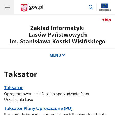
gov.pl
przejdź
do
wyszukiwar
Zakład Informatyki
Lasów Państwowych
im. Stanisława Kostki Wisińskiego
MENU
Taksator
Taksator
Oprogramowanie służące do sporządzania Planu
Urządzania Lasu
Taksator Plany Uproszczone (PU)
Program do tworzenia uproszczonych Planów Urządzania