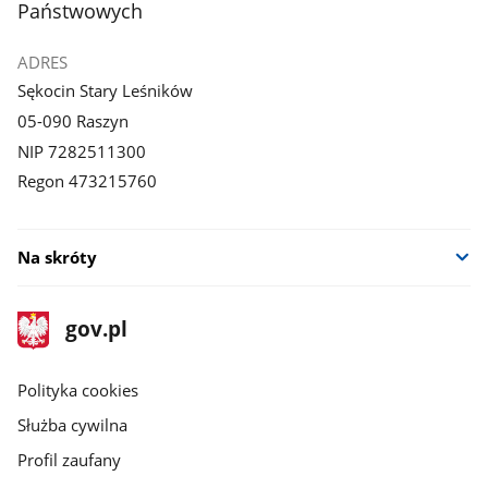
Państwowych
ADRES
Sękocin Stary Leśników
05-090 Raszyn
NIP 7282511300
Regon 473215760
Na skróty
stopka
Strona
gov.pl
gov.pl
główna
gov.pl
Polityka cookies
Służba cywilna
Profil zaufany