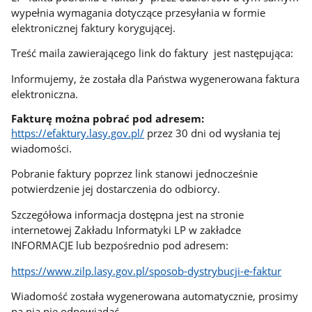
wypełnia wymagania dotyczące przesyłania w formie
elektronicznej faktury korygującej.
Treść maila zawierającego link do faktury jest następująca:
Informujemy, że została dla Państwa wygenerowana faktura
elektroniczna.
Fakturę można pobrać pod adresem:
https://efaktury.lasy.gov.pl/
przez 30 dni od wysłania tej
wiadomości.
Pobranie faktury poprzez link stanowi jednocześnie
potwierdzenie jej dostarczenia do odbiorcy.
Szczegółowa informacja dostępna jest na stronie
internetowej Zakładu Informatyki LP w zakładce
INFORMACJE lub bezpośrednio pod adresem:
https://www.zilp.lasy.gov.pl/sposob-dystrybucji-e-faktur
Wiadomość została wygenerowana automatycznie, prosimy
na nią nie odpowiadać.