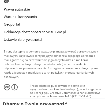
BIP
Prawa autorskie
Warunki korzystania
Geoportal
Deklaracja dostępności serwisu Gov.pl
Ustawienia prywatności
Strony dostępne w domenie www.gov.pl mogą zawierać adresy skrzynek
mailowych. Użytkownik korzystający z odnośnika będącego adresem e-
mail zgadza się na przetwarzanie jego danych (adres e-mail oraz
dobrowolnie podanych danych w wiadomości) w celu przesłania
odpowiedzi na przesłane pytania. Szczegóły przetwarzania danych przez
każdą z jednostek znajdują się w ich politykach przetwarzania danych
osobowych.
Treści tekstowe publikowane w serwisie (z
wyłączeniem treści audiowizualnych), są udostępniane
na licencji typu Creative Commons: uznanie autorstwa
- na tych samych warunkach 4.0 (CC BY-SA 4.0).
Materiały audiowizualne, w tym zdjęcia, materiały
Dbamy o Twoją prywatność
audio i wideo, są udostępniane na licencji typu