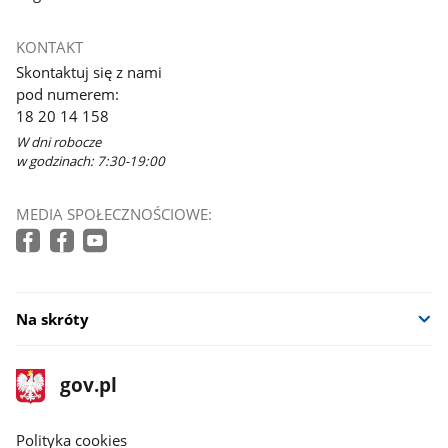
KONTAKT
Skontaktuj się z nami
pod numerem:
18 20 14 158
W dni robocze
w godzinach: 7:30-19:00
MEDIA SPOŁECZNOŚCIOWE:
Na skróty
stopka
Strona
gov.pl
gov.pl
główna
gov.pl
Polityka cookies