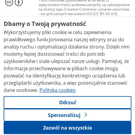
Treści tekstowe publikowane w serwisie (z
wyłączeniem treści audiowizualnych), są udostępniane
na licencji typu Creative Commons: uznanie autorstwa
- na tych samych warunkach 4.0 (CC BY-SA 4.0).
Materiały audiowizualne, w tym zdjęcia, materiały
Dbamy o Twoją prywatność
audio i wideo, są udostępniane na licencji typu
Creative Commons: uznanie autorstwa użycie
Wykorzystujemy pliki cookie w celu zapewnienia
niekomercyjne - bez utworów zależnych 4.0 (CC BY-
NC-ND 4.0), o ile nie jest to stwierdzone inaczej.
prawidłowego funkcjonowania naszej witryny oraz do
analizy ruchu i optymalizacji działania strony. Dzięki nim
możemy lepiej dostosować treści do potrzeb
użytkowników i stale ulepszać nasze usługi. Pamiętaj, że
informacje przechowywane w plikach cookie mogą
pozwalać na identyfikację konkretnego urządzenia lub
przeglądarki użytkownika, a więc potencjalnie stanowić
dane osobowe.
Polityka cookies
Odrzuć
Spersonalizuj
Zezwól na wszystkie