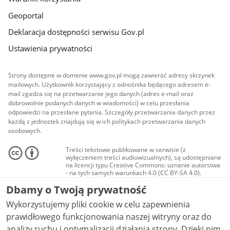
Geoportal
Deklaracja dostępności serwisu Gov.pl
Ustawienia prywatności
Strony dostępne w domenie www.gov.pl mogą zawierać adresy skrzynek
mailowych. Użytkownik korzystający z odnośnika będącego adresem e-
mail zgadza się na przetwarzanie jego danych (adres e-mail oraz
dobrowolnie podanych danych w wiadomości) w celu przesłania
odpowiedzi na przesłane pytania. Szczegóły przetwarzania danych przez
każdą z jednostek znajdują się w ich politykach przetwarzania danych
osobowych.
Treści tekstowe publikowane w serwisie (z
wyłączeniem treści audiowizualnych), są udostępniane
na licencji typu Creative Commons: uznanie autorstwa
- na tych samych warunkach 4.0 (CC BY-SA 4.0).
Materiały audiowizualne, w tym zdjęcia, materiały
Dbamy o Twoją prywatność
audio i wideo, są udostępniane na licencji typu
Creative Commons: uznanie autorstwa użycie
Wykorzystujemy pliki cookie w celu zapewnienia
niekomercyjne - bez utworów zależnych 4.0 (CC BY-
NC-ND 4.0), o ile nie jest to stwierdzone inaczej.
prawidłowego funkcjonowania naszej witryny oraz do
analizy ruchu i optymalizacji działania strony. Dzięki nim