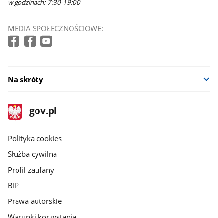
w godzinach: 7:30-19:00
MEDIA SPOŁECZNOŚCIOWE:
Na skróty
stopka
Strona
gov.pl
gov.pl
główna
gov.pl
Polityka cookies
Służba cywilna
Profil zaufany
BIP
Prawa autorskie
Warunki korzystania