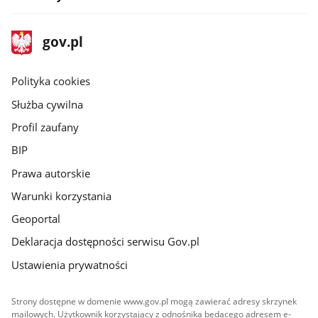
stopka
Strona
gov.pl
gov.pl
główna
gov.pl
Polityka cookies
Służba cywilna
Profil zaufany
BIP
Prawa autorskie
Warunki korzystania
Geoportal
Deklaracja dostępności serwisu Gov.pl
Ustawienia prywatności
Strony dostępne w domenie www.gov.pl mogą zawierać adresy skrzynek
mailowych. Użytkownik korzystający z odnośnika będącego adresem e-