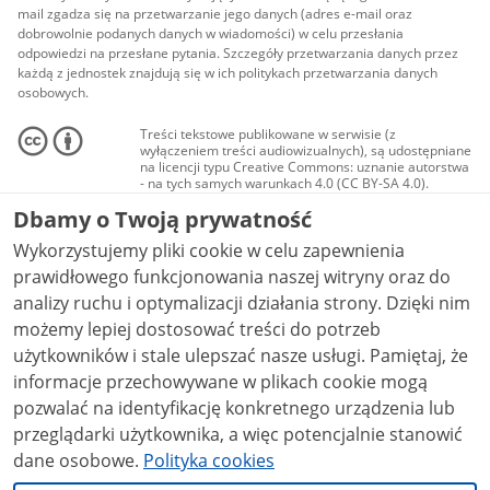
mail zgadza się na przetwarzanie jego danych (adres e-mail oraz
dobrowolnie podanych danych w wiadomości) w celu przesłania
odpowiedzi na przesłane pytania. Szczegóły przetwarzania danych przez
każdą z jednostek znajdują się w ich politykach przetwarzania danych
osobowych.
Treści tekstowe publikowane w serwisie (z
wyłączeniem treści audiowizualnych), są udostępniane
na licencji typu Creative Commons: uznanie autorstwa
- na tych samych warunkach 4.0 (CC BY-SA 4.0).
Materiały audiowizualne, w tym zdjęcia, materiały
Dbamy o Twoją prywatność
audio i wideo, są udostępniane na licencji typu
Creative Commons: uznanie autorstwa użycie
Wykorzystujemy pliki cookie w celu zapewnienia
niekomercyjne - bez utworów zależnych 4.0 (CC BY-
NC-ND 4.0), o ile nie jest to stwierdzone inaczej.
prawidłowego funkcjonowania naszej witryny oraz do
analizy ruchu i optymalizacji działania strony. Dzięki nim
możemy lepiej dostosować treści do potrzeb
użytkowników i stale ulepszać nasze usługi. Pamiętaj, że
informacje przechowywane w plikach cookie mogą
pozwalać na identyfikację konkretnego urządzenia lub
przeglądarki użytkownika, a więc potencjalnie stanowić
dane osobowe.
Polityka cookies