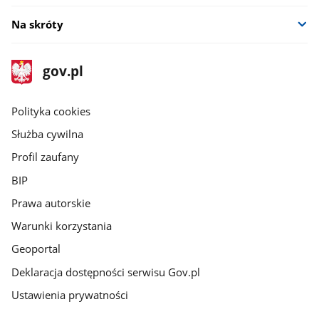
Na skróty
stopka
Strona
gov.pl
gov.pl
główna
gov.pl
Polityka cookies
Służba cywilna
Profil zaufany
BIP
Prawa autorskie
Warunki korzystania
Geoportal
Deklaracja dostępności serwisu Gov.pl
Ustawienia prywatności