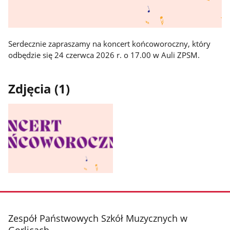
Serdecznie zapraszamy na koncert końcoworoczny, który
odbędzie się 24 czerwca 2026 r. o 17.00 w Auli ZPSM.
Zdjęcia (1)
Pokaż
zdjęcie
1
z
stopka
Zespół Państwowych Szkół Muzycznych w
galerii.
Gorlicach