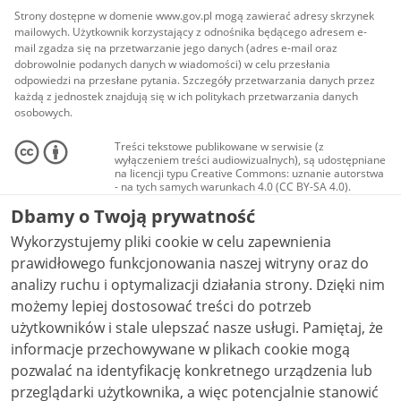
Strony dostępne w domenie www.gov.pl mogą zawierać adresy skrzynek
mailowych. Użytkownik korzystający z odnośnika będącego adresem e-
mail zgadza się na przetwarzanie jego danych (adres e-mail oraz
dobrowolnie podanych danych w wiadomości) w celu przesłania
odpowiedzi na przesłane pytania. Szczegóły przetwarzania danych przez
każdą z jednostek znajdują się w ich politykach przetwarzania danych
osobowych.
Treści tekstowe publikowane w serwisie (z
wyłączeniem treści audiowizualnych), są udostępniane
na licencji typu Creative Commons: uznanie autorstwa
- na tych samych warunkach 4.0 (CC BY-SA 4.0).
Materiały audiowizualne, w tym zdjęcia, materiały
Dbamy o Twoją prywatność
audio i wideo, są udostępniane na licencji typu
Creative Commons: uznanie autorstwa użycie
Wykorzystujemy pliki cookie w celu zapewnienia
niekomercyjne - bez utworów zależnych 4.0 (CC BY-
NC-ND 4.0), o ile nie jest to stwierdzone inaczej.
prawidłowego funkcjonowania naszej witryny oraz do
analizy ruchu i optymalizacji działania strony. Dzięki nim
możemy lepiej dostosować treści do potrzeb
użytkowników i stale ulepszać nasze usługi. Pamiętaj, że
informacje przechowywane w plikach cookie mogą
pozwalać na identyfikację konkretnego urządzenia lub
przeglądarki użytkownika, a więc potencjalnie stanowić