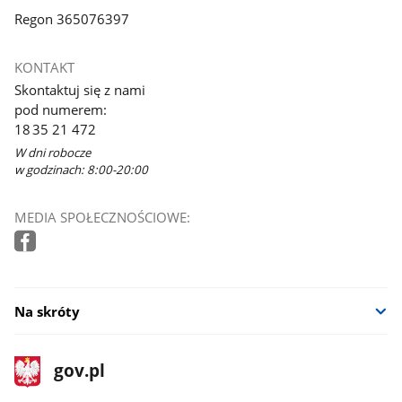
Regon 365076397
KONTAKT
Skontaktuj się z nami
pod numerem:
18 35 21 472
W dni robocze
w godzinach: 8:00-20:00
MEDIA SPOŁECZNOŚCIOWE:
Na skróty
stopka
Strona
gov.pl
gov.pl
główna