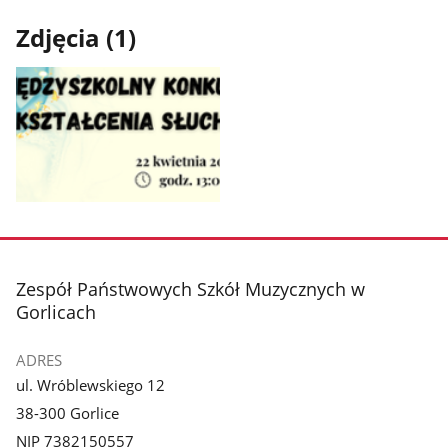
Zdjęcia (1)
Pokaż
zdjęcie
1
z
stopka
Zespół Państwowych Szkół Muzycznych w
galerii.
Gorlicach
ADRES
ul. Wróblewskiego 12
38-300 Gorlice
NIP 7382150557