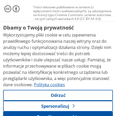
Treści tekstowe publikowane w serwisie (z
wyłączeniem treści audiowizualnych), są udostępniane
na licencji typu Creative Commons: uznanie autorstwa
- na tych samych warunkach 4.0 (CC BY-SA 4.0).
Materiały audiowizualne, w tym zdjęcia, materiały
Dbamy o Twoją prywatność
audio i wideo, są udostępniane na licencji typu
Creative Commons: uznanie autorstwa użycie
Wykorzystujemy pliki cookie w celu zapewnienia
niekomercyjne - bez utworów zależnych 4.0 (CC BY-
NC-ND 4.0), o ile nie jest to stwierdzone inaczej.
prawidłowego funkcjonowania naszej witryny oraz do
analizy ruchu i optymalizacji działania strony. Dzięki nim
możemy lepiej dostosować treści do potrzeb
użytkowników i stale ulepszać nasze usługi. Pamiętaj, że
informacje przechowywane w plikach cookie mogą
pozwalać na identyfikację konkretnego urządzenia lub
przeglądarki użytkownika, a więc potencjalnie stanowić
dane osobowe.
Polityka cookies
Odrzuć
Spersonalizuj