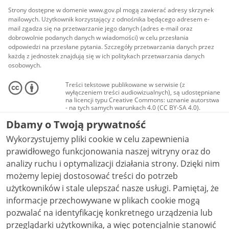
Strony dostępne w domenie www.gov.pl mogą zawierać adresy skrzynek
mailowych. Użytkownik korzystający z odnośnika będącego adresem e-
mail zgadza się na przetwarzanie jego danych (adres e-mail oraz
dobrowolnie podanych danych w wiadomości) w celu przesłania
odpowiedzi na przesłane pytania. Szczegóły przetwarzania danych przez
każdą z jednostek znajdują się w ich politykach przetwarzania danych
osobowych.
Treści tekstowe publikowane w serwisie (z
wyłączeniem treści audiowizualnych), są udostępniane
na licencji typu Creative Commons: uznanie autorstwa
- na tych samych warunkach 4.0 (CC BY-SA 4.0).
Materiały audiowizualne, w tym zdjęcia, materiały
Dbamy o Twoją prywatność
audio i wideo, są udostępniane na licencji typu
Creative Commons: uznanie autorstwa użycie
Wykorzystujemy pliki cookie w celu zapewnienia
niekomercyjne - bez utworów zależnych 4.0 (CC BY-
NC-ND 4.0), o ile nie jest to stwierdzone inaczej.
prawidłowego funkcjonowania naszej witryny oraz do
analizy ruchu i optymalizacji działania strony. Dzięki nim
możemy lepiej dostosować treści do potrzeb
użytkowników i stale ulepszać nasze usługi. Pamiętaj, że
informacje przechowywane w plikach cookie mogą
pozwalać na identyfikację konkretnego urządzenia lub
przeglądarki użytkownika, a więc potencjalnie stanowić