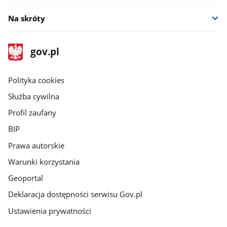
Na skróty
stopka
Strona
gov.pl
gov.pl
główna
gov.pl
Polityka cookies
Służba cywilna
Profil zaufany
BIP
Prawa autorskie
Warunki korzystania
Geoportal
Deklaracja dostępności serwisu Gov.pl
Ustawienia prywatności