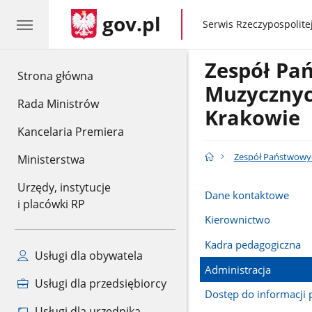
gov.pl
gov.pl
Serwis Rzeczypospolitej
Zespół Pa
gov.pl
Strona główna
Muzycznyc
Rada Ministrów
Krakowie
Kancelaria Premiera
Zespół Państwowyc
Ministerstwa
Urzędy, instytucje
Dane kontaktowe
i placówki RP
Kierownictwo
Kadra pedagogiczna
Usługi dla obywatela
Administracja
Usługi dla przedsiębiorcy
Dostęp do informacji 
Usługi dla urzędnika