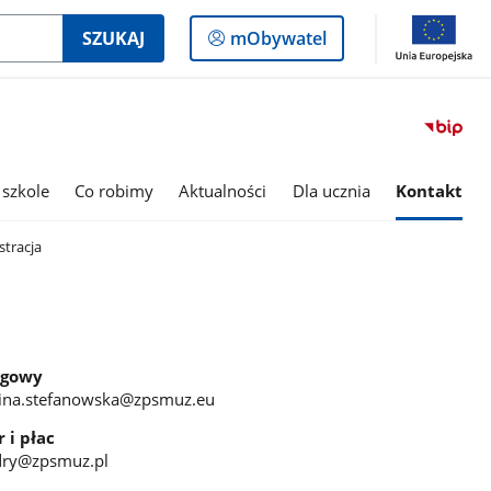
Logowanie
SZUKAJ
mObywatel
do
panelu
 szkole
Co robimy
Aktualności
Dla ucznia
Kontakt
tracja
egowy
alina.stefanowska@zpsmuz.eu
 i płac
adry@zpsmuz.pl