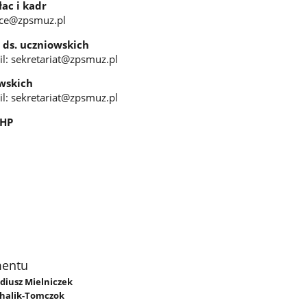
łac i kadr
lace@zpsmuz.pl
a ds. uczniowskich
il: sekretariat@zpsmuz.pl
owskich
il: sekretariat@zpsmuz.pl
BHP
mentu
adiusz Mielniczek
halik-Tomczok