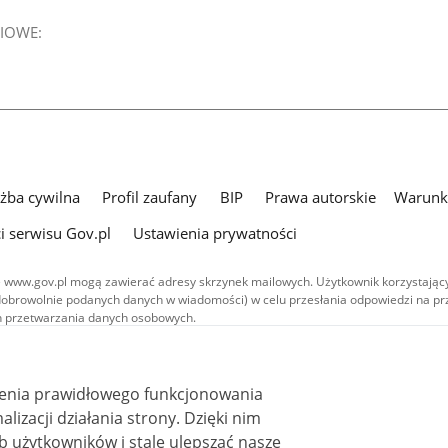
IOWE:
użba cywilna
Profil zaufany
BIP
Prawa autorskie
Warunki
i serwisu Gov.pl
Ustawienia prywatności
 www.gov.pl mogą zawierać adresy skrzynek mailowych. Użytkownik korzystający
dobrowolnie podanych danych w wiadomości) w celu przesłania odpowiedzi na prz
ach przetwarzania danych osobowych.
we publikowane w serwisie (z wyłączeniem treści audiowizualnych), są
 na licencji typu Creative Commons: uznanie autorstwa - na tych samych
 (CC BY-SA 4.0). Materiały audiowizualne, w tym zdjęcia, materiały audio i wideo
ienia prawidłowego funkcjonowania
ane na licencji typu Creative Commons: uznanie autorstwa użycie niekomercyjne 
ależnych 4.0 (CC BY-NC-ND 4.0), o ile nie jest to stwierdzone inaczej.
i działania strony. Dzięki nim
 użytkowników i stale ulepszać nasze