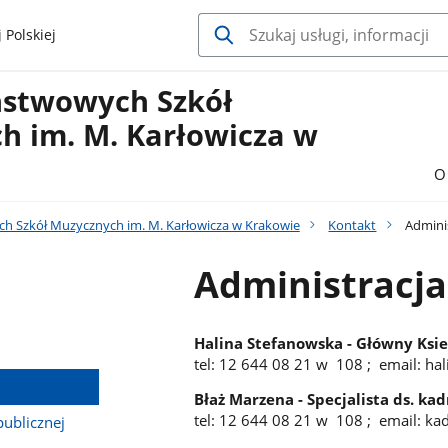
 Polskiej
ństwowych Szkół
h im. M. Karłowicza w
O
h Szkół Muzycznych im. M. Karłowicza w Krakowie
Kontakt
Adminis
Administracja
Halina Stefanowska - Główny Ksi
tel: 12 644 08 21 w 108 ; email: h
Błaż Marzena - Specjalista ds. kadr
tel: 12 644 08 21 w 108 ; email: k
publicznej