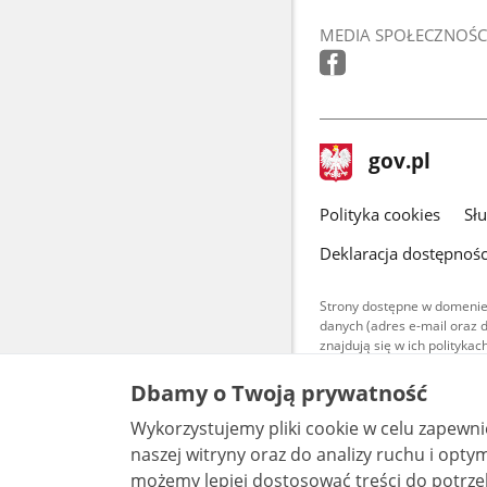
MEDIA SPOŁECZNOŚC
stopka
Strona
gov.pl
gov.pl
główna
gov.pl
Polityka cookies
Sł
Deklaracja dostępnośc
Strony dostępne w domenie
danych (adres e-mail oraz 
znajdują się w ich polityk
Treści teksto
Dbamy o Twoją prywatność
udostępniane
warunkach 4.0
Wykorzystujemy pliki cookie w celu zapewn
są udostępni
bez utworów z
naszej witryny oraz do analizy ruchu i optymalizacj
możemy lepiej dostosować treści do potrzeb