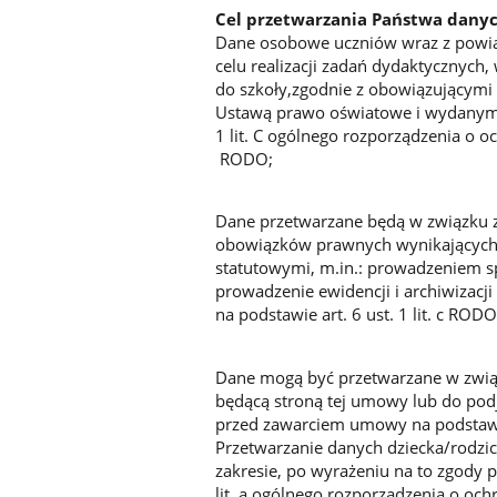
Cel przetwarzania Państwa dany
Dane osobowe uczniów wraz z powią
celu realizacji zadań dydaktycznych
do szkoły,zgodnie z obowiązującymi 
Ustawą prawo oświatowe i wydanymi 
1 lit. C ogólnego rozporządzenia o 
RODO;
Dane przetwarzane będą w związku z
obowiązków prawnych wynikających w
statutowymi, m.in.: prowadzeniem s
prowadzenie ewidencji i archiwizacj
na podstawie art. 6 ust. 1 lit. c RODO
Dane mogą być przetwarzane w zwią
będącą stroną tej umowy lub do podj
przed zawarciem umowy na podstawie 
Przetwarzanie danych dziecka/rodzi
zakresie, po wyrażeniu na to zgody 
lit. a ogólnego rozporządzenia o oc