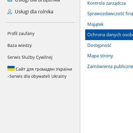
Kontrola zarządcza
Usługi dla rolnika
Sprawozdawczość fin
Majątek
Profil zaufany
Ochrona danych oso
Dostępność
Baza wiedzy
Mapa strony
Serwis Służby Cywilnej
Zamówienia publiczn
Сайт для громадян України
–
Serwis dla obywateli Ukrainy