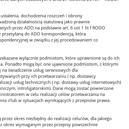
ustalenia, dochodzenia roszczeń i obrony
wadzoną działalnością statutową jako prawnie
anych przez ADO na podstawie art. 6 ust 1 lit f RODO
 przesyłaną do ADO korespondencją, która
spondencyjnej w związku z jej procedowaniem co
ekazane wyłącznie podmiotom, które uprawnione są do ich
a. Ponadto mogą być one ujawnione podmiotom, z którymi
 na świadczenie usług serwisowych dla
ywanych przy ich przetwarzaniu ( np. dostawcy
alizacji usług technicznych ( np. dostawy usług internetowych)
wniczym, introligatorskim). Dane mogą zostać powierzone
stratorem w celu realizacji celów przetwarzania na
ia i/lub w sytuacjach wynikających z przepisów prawa.
zez okres niezbędny do realizacji celu/ów, dla jakiego
rzez okres wymaganym przez przepisy powszechnie