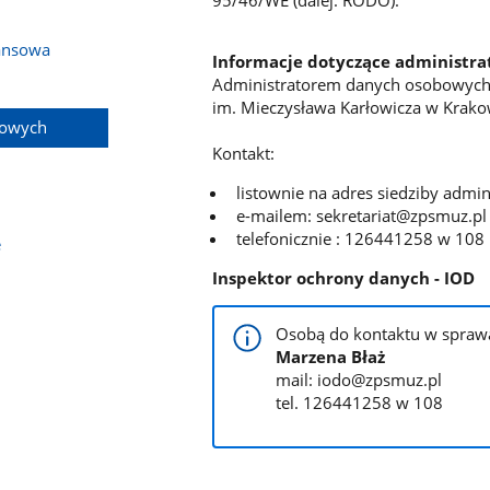
ansowa
Informacje dotyczące administra
Administratorem danych osobowych 
im. Mieczysława Karłowicza w Krako
bowych
Kontakt:
listownie na adres siedziby admin
e-mailem: sekretariat@zpsmuz.pl
telefonicznie : 126441258 w 108
e
Inspektor ochrony danych - IOD
Osobą do kontaktu w sprawa
Marzena Błaż
mail: iodo@zpsmuz.pl
tel. 126441258 w 108