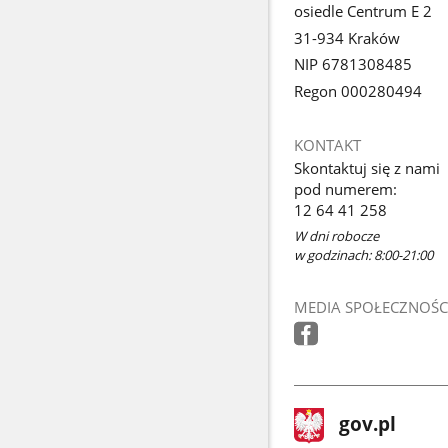
osiedle Centrum E 2
31-934 Kraków
NIP 6781308485
Regon 000280494
KONTAKT
Skontaktuj się z nami
pod numerem:
12 64 41 258
W dni robocze
w godzinach: 8:00-21:00
MEDIA SPOŁECZNOŚC
stopka
Strona
gov.pl
gov.pl