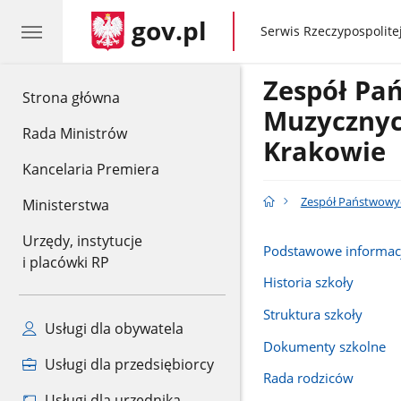
gov.pl
gov.pl
Serwis Rzeczypospolitej
Zespół Pa
gov.pl
Strona główna
Muzycznyc
Rada Ministrów
Krakowie
Kancelaria Premiera
Zespół Państwowyc
Ministerstwa
Urzędy, instytucje
Podstawowe informac
i placówki RP
Historia szkoły
Struktura szkoły
Usługi dla obywatela
Dokumenty szkolne
Usługi dla przedsiębiorcy
Rada rodziców
Usługi dla urzędnika