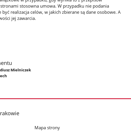
y stronami stosowna umowa. W przypadku nie podania
yć realizacja celów, w jakich zbierane są dane osobowe. A
ści jej zawarcia.
mentu
adiusz Mielniczek
iech
Krakowie
Mapa strony