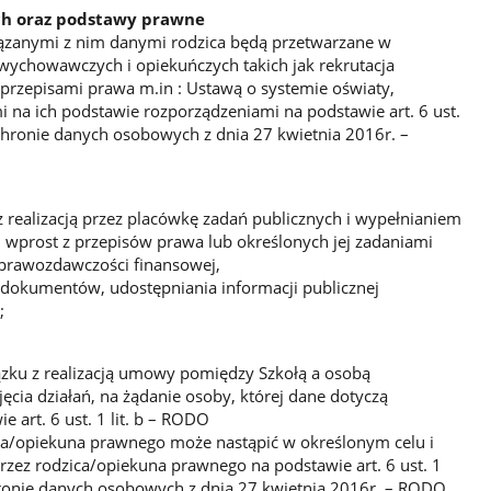
ch oraz podstawy prawne
zanymi z nim danymi rodzica będą przetwarzane w
, wychowawczych i opiekuńczych takich jak rekrutacja
przepisami prawa m.in : Ustawą o systemie oświaty,
na ich podstawie rozporządzeniami na podstawie art. 6 ust.
ochronie danych osobowych z dnia 27 kwietnia 2016r. –
 realizacją przez placówkę zadań publicznych i wypełnianiem
prost z przepisów prawa lub określonych jej zadaniami
prawozdawczości finansowej,
i dokumentów, udostępniania informacji publicznej
;
zku z realizacją umowy pomiędzy Szkołą a osobą
ęcia działań, na żądanie osoby, której dane dotyczą
art. 6 ust. 1 lit. b – RODO
ca/opiekuna prawnego może nastąpić w określonym celu i
przez rodzica/opiekuna prawnego na podstawie art. 6 ust. 1
hronie danych osobowych z dnia 27 kwietnia 2016r. – RODO.