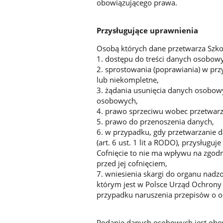
obowiązującego prawa.
Przysługujące uprawnienia
Osobą których dane przetwarza Szko
1. dostępu do treści danych osobow
2. sprostowania (poprawiania) w pr
lub niekompletne,
3. żądania usunięcia danych osobow
osobowych,
4. prawo sprzeciwu wobec przetwarz
5. prawo do przenoszenia danych,
6. w przypadku, gdy przetwarzanie 
(art. 6 ust. 1 lit a RODO), przysług
Cofnięcie to nie ma wpływu na zgod
przed jej cofnięciem,
7. wniesienia skargi do organu na
którym jest w Polsce Urząd Ochron
przypadku naruszenia przepisów o 
Podanie danych osobowych jest obo