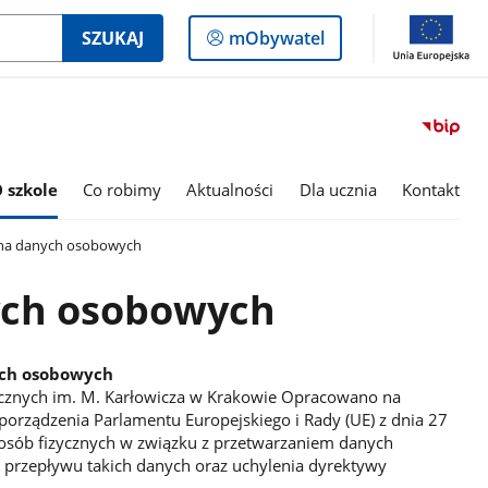
Logowanie
SZUKAJ
mObywatel
do
panelu
 szkole
Co robimy
Aktualności
Dla ucznia
Kontakt
a danych osobowych
ch osobowych
ych osobowych
znych im. M. Karłowicza w Krakowie Opracowano na
ozporządzenia Parlamentu Europejskiego i Rady (UE) z dnia 27
 osób fizycznych w związku z przetwarzaniem danych
przepływu takich danych oraz uchylenia dyrektywy