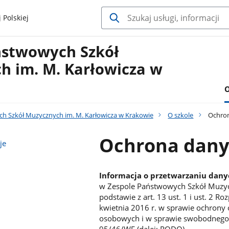
 Polskiej
ństwowych Szkół
h im. M. Karłowicza w
O
h Szkół Muzycznych im. M. Karłowicza w Krakowie
O szkole
Ochron
Ochrona dany
je
Informacja o przetwarzaniu dan
w Zespole Państwowych Szkół Muzyc
podstawie z art. 13 ust. 1 i ust. 2 R
kwietnia 2016 r. w sprawie ochrony
osobowych i w sprawie swobodnego 
95/46/WE (dalej: RODO).